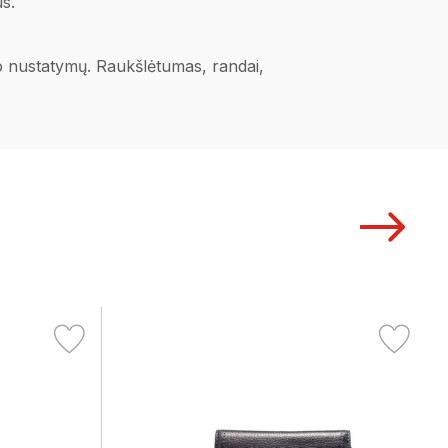
s.
ano nustatymų. Raukšlėtumas, randai,