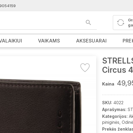
9054159
Gr
ga
VALAIKIUI
VAIKAMS
AKSESUARAI
PRE
STRELLS
Circus 
49,9
Kaina
SKU:
4022
Aprašymas:
ST
Kategorijos:
A
piniginės
Odinė
Prekės ženklas