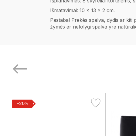
Išplanavimas: 8 skyreliai kortelėms,
Išmatavimai: 10 x 13 x 2 cm.
Pastaba! Prekės spalva, dydis ar kiti
žymės ar netolygi spalva yra natūral
−20%