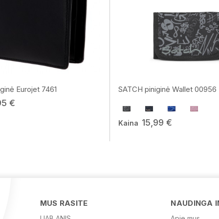
ginė Eurojet 7461
SATCH piniginė Wallet 00956
95 €
15,99 €
Kaina
MUS RASITE
NAUDINGA 
UAB ANIS
Apie mus