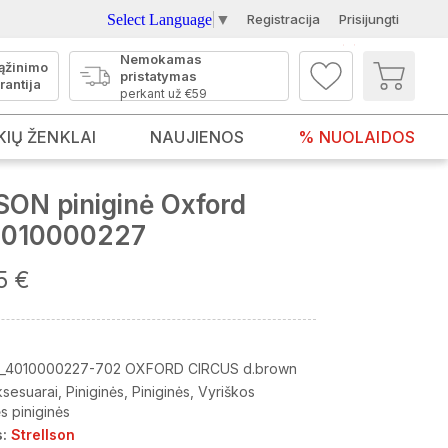
Select Language
▼
Registracija
Prisijungti
Nemokamas
ąžinimo
pristatymas
rantija
perkant už €59
KIŲ ŽENKLAI
NAUJIENOS
% NUOLAIDOS
ON piniginė Oxford
4010000227
5 €
_4010000227-702 OXFORD CIRCUS d.brown
ksesuarai
Piniginės
Piniginės
Vyriškos
s piniginės
:
Strellson