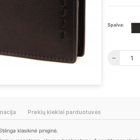
Spalva:
macija
Prekių kiekiai parduotuvės
linga klasikinė piniginė.