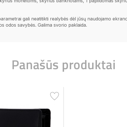
 skyrius monetoms, skyrius banknotams, 1 papildomas skyriu
 parametrai gali neatitikti realybės dėl jūsų naudojamo ekr
ios odos savybės. Galima svorio paklaida.
Panašūs produktai