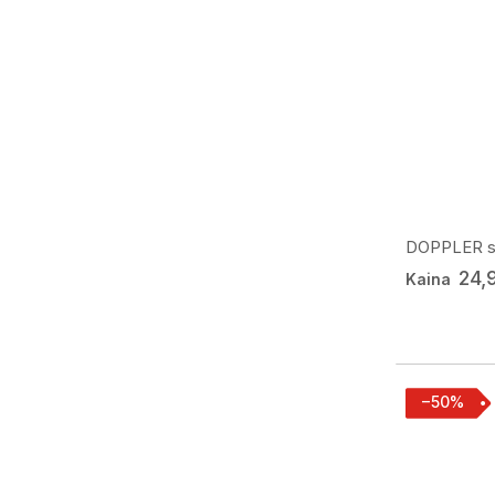
DOPPLER skė
24,
Kaina
−50%