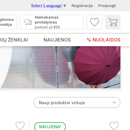
Select Language
▼
Registracija
Prisijungti
Nemokamas
ąžinimo
pristatymas
rantija
perkant už €59
KIŲ ŽENKLAI
NAUJIENOS
% NUOLAIDOS
Nauji produktai viršuje
NAUJIENA!