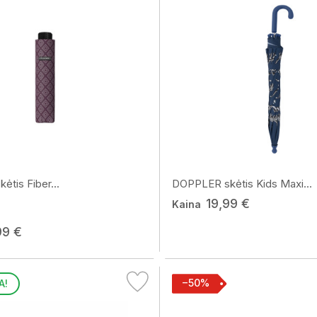
tis Fiber...
DOPPLER skėtis Kids Maxi...
19,99 €
Kaina
99 €
−50%
A!