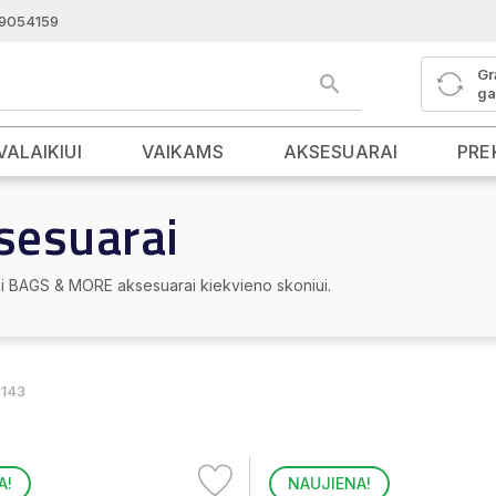
9054159
Gr
ga
VALAIKIUI
VAIKAMS
AKSESUARAI
PRE
sesuarai
niai BAGS & MORE aksesuarai kiekvieno skoniui.
 143
A!
NAUJIENA!