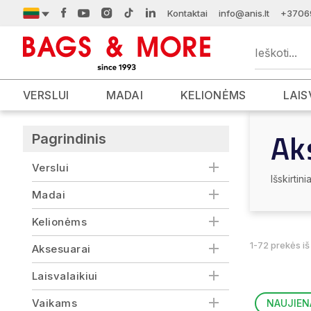
Kontaktai
info@anis.lt
+3706
VERSLUI
MADAI
KELIONĖMS
LAIS
Ak
Pagrindinis
Verslui
Išskirti
Madai
Kelionėms
1-72 prekės iš
Aksesuarai
Laisvalaikiui
Vaikams
NAUJIEN