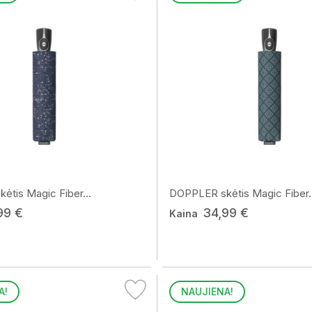
tis Magic Fiber...
DOPPLER skėtis Magic Fiber..
99 €
34,99 €
Kaina
A!
NAUJIENA!