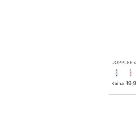
DOPPLER skė
19,
Kaina