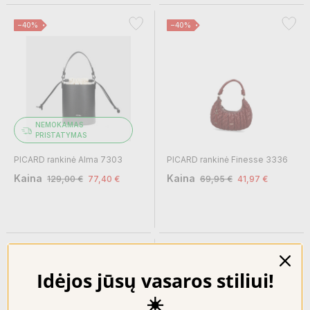
−40%
−40%
NEMOKAMAS
PRISTATYMAS
PICARD rankinė Alma 7303
PICARD rankinė Finesse 3336
Kaina
Kaina
129,00 €
77,40 €
69,95 €
41,97 €
−40%
−60%
Idėjos jūsų vasaros stiliui!
☀️