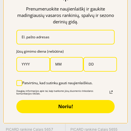
Prenumeruokite naujienlaiškį ir gaukite
madingiausių vasaros rankinių, spalvų ir sezono
NEMOKAMAS
derinių gidą.
PRISTATYMAS
PICARD rankinė Sportify 3328
PICARD rankinė Calais 5656
Jūsų gimimo diena (nebūtina)
Kaina
Kaina
89,95 €
53,97 €
199,00 €
79,60 €
−50%
−50%
Patvirtinu, kad sutinku gauti naujienlaiškius.
Daugiau informacijos apie tai, kaip tvarkome jūsų duomenis rinkodaros
komunikacijos tikslais.
Noriu!
NEMOKAMAS
NEMOKAMAS
PRISTATYMAS
PRISTATYMAS
PICARD rankinė Calais 5657
PICARD rankinė Calais 5655