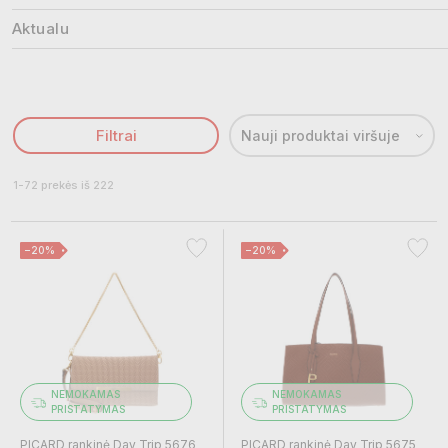
Aktualu
Filtrai
Nauji produktai viršuje
1-72 prekės iš 222
−20%
−20%
NEMOKAMAS
NEMOKAMAS
PRISTATYMAS
PRISTATYMAS
PICARD rankinė Day Trip 5676
PICARD rankinė Day Trip 5675