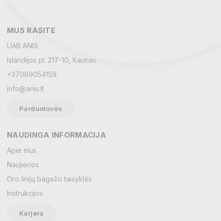
MUS RASITE
UAB ANIS
Islandijos pl. 217-10, Kaunas
+37069054159
info@anis.lt
Parduotuvės
NAUDINGA INFORMACIJA
Vardas
Apie mus
Naujienos
Oro linijų bagažo taisyklės
El. paštas
Instrukcijos
Karjera
Žinutė