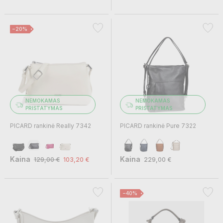
−20%
NEMOKAMAS
NEMOKAMAS
PRISTATYMAS
PRISTATYMAS
PICARD rankinė Really 7342
PICARD rankinė Pure 7322
Kaina
Kaina
129,00 €
103,20 €
229,00 €
−40%