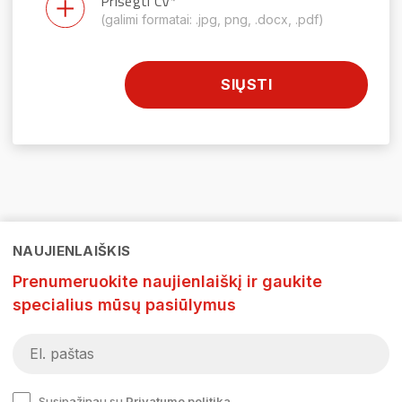
Prisegti CV*
(galimi formatai: .jpg, png, .docx, .pdf)
SIŲSTI
NAUJIENLAIŠKIS
Prenumeruokite naujienlaiškį ir gaukite
specialius mūsų pasiūlymus
Susipažinau su
Privatumo politika