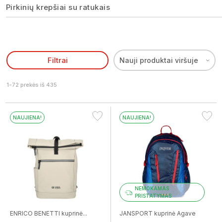
Pirkinių krepšiai su ratukais
Filtrai
Nauji produktai viršuje
1-72 prekės iš 435
NAUJIENA!
NAUJIENA!
NEMOKAMAS
PRISTATYMAS
ENRICO BENETTI kuprinė...
JANSPORT kuprinė Agave