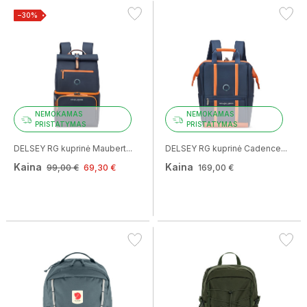
−30%
NEMOKAMAS
NEMOKAMAS
PRISTATYMAS
PRISTATYMAS
DELSEY RG kuprinė Maubert...
DELSEY RG kuprinė Cadence...
Kaina
Kaina
99,00 €
69,30 €
169,00 €
Idėjos jūsų vasaros stiliui!
☀️