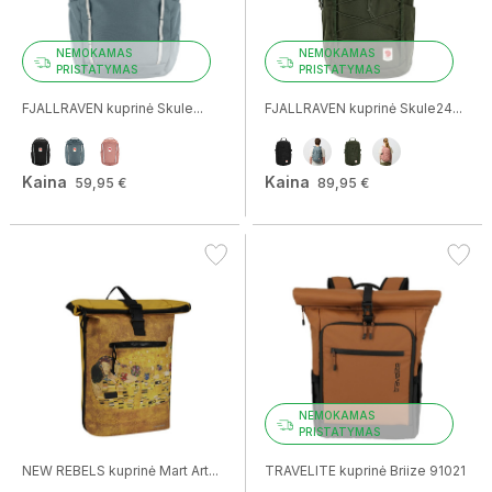
Prenumeruokite naujienlaiškį ir gaukite madingiausių
NEMOKAMAS
NEMOKAMAS
vasaros rankinių, spalvų ir sezono derinių gidą.
PRISTATYMAS
PRISTATYMAS
FJALLRAVEN kuprinė Skule...
FJALLRAVEN kuprinė Skule24...
Jūsų gimimo diena (nebūtina)
Kaina
Kaina
59,95 €
89,95 €
Patvirtinu, kad sutinku gauti naujienlaiškius.
Daugiau informacijos apie tai, kaip tvarkome jūsų duomenis rinkodaros komunikacijos
tikslais.
Noriu!
NEMOKAMAS
PRISTATYMAS
NEW REBELS kuprinė Mart Art...
TRAVELITE kuprinė Briize 91021