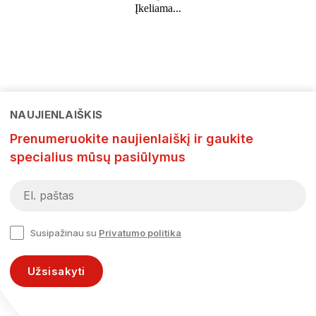
−50%
ENRICO BENETTI kuprinė...
FRIDA KAHLO kuprinė 62212
Kaina
Kaina
19,95 €
9,95 €
49,95 €