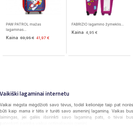
PAW PATROL mažas
FABRIZIO lagamino žymeklis...
lagaminas...
Kaina
4,95 €
Kaina
69,95 €
41,97 €
Vaikiški lagaminai internetu
Vaikai mėgsta mėgdžioti savo tėvus, todėl kelionėje taip pat norė
būti kaip mama ir tėtis ir turėti savo asmeninį lagaminą. Vaikas bu
laimingas, jei galės išsirinkti savo lagaminą pats, o tėvai bu
patenkinti parinkę vaikui optimaliausią gaminį.