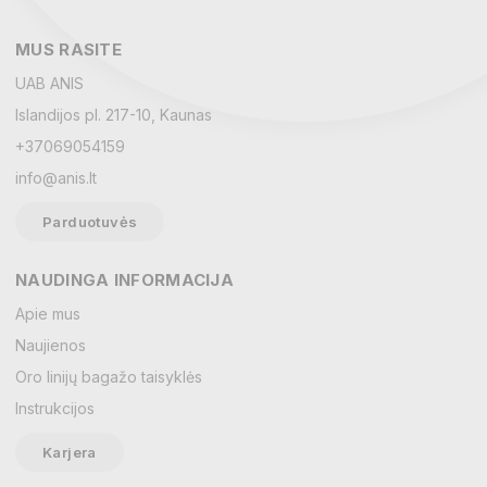
NEMOKAMAS
PRISTATYMAS
BENCH piniginė 90215
SECRID piniginė SD-Premium...
Kaina
109,95 €
Kaina
14,95 €
Vardas
El. paštas
NEMOKAMAS
PRISTATYMAS
SECRID piniginė BM-Matte
THE CHESTERFIELD BRAND...
Žinutė