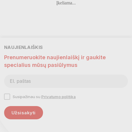
−30%
NEMOKAMAS
PRISTATYMAS
PIQUADRO kortelių dėklas...
HJP piniginė Bergen 61451
Kaina
Kaina
98,00 €
49,95 €
34,95 €