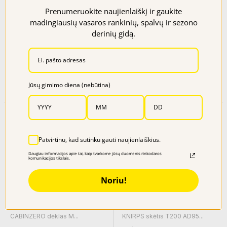
Prenumeruokite naujienlaiškį ir gaukite
madingiausių vasaros rankinių, spalvų ir sezono
derinių gidą.
KNIRPS skėtis Fiber T21...
CABINZERO dėklas L...
Kaina
49,95 €
Kaina
15,95 €
Jūsų gimimo diena (nebūtina)
Patvirtinu, kad sutinku gauti naujienlaiškius.
Daugiau informacijos apie tai, kaip tvarkome jūsų duomenis rinkodaros
komunikacijos tikslais.
Noriu!
NEMOKAMAS
PRISTATYMAS
CABINZERO dėklas M...
KNIRPS skėtis T200 AD95...