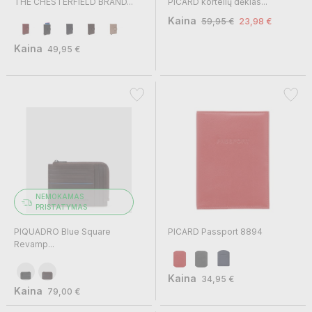
THE CHESTERFIELD BRAND...
PICARD kortelių dėklas...
Kaina
59,95 €
23,98 €
Kaina
49,95 €
NEMOKAMAS
PRISTATYMAS
PIQUADRO Blue Square
PICARD Passport 8894
Revamp...
Kaina
34,95 €
Kaina
79,00 €