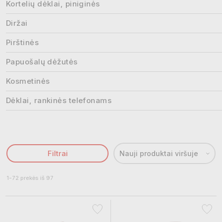
Kortelių dėklai, piniginės
Diržai
Pirštinės
Papuošalų dėžutės
Kosmetinės
Dėklai, rankinės telefonams
Filtrai
Nauji produktai viršuje
1-72 prekės iš 97