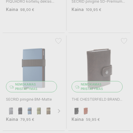
PIQUADRO kortelių dėklas...
SECRID piniginė SD-Premium...
Kaina
Kaina
98,00 €
109,95 €
NEMOKAMAS
NEMOKAMAS
PRISTATYMAS
PRISTATYMAS
SECRID piniginė BM-Matte
THE CHESTERFIELD BRAND...
Kaina
Kaina
79,95 €
59,95 €