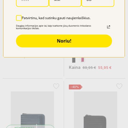
Patvirtinu, kad sutinku gauti naujienlaiškius.
Daugiau informacijos apie tai, kaip tvarkome jūsų duomenis rinkodaros
komunikacijos tikslais.
NEMOKAMAS
PRISTATYMAS
Noriu!
STRELLSON kortelių dėklas...
SECRID kortelių dėklas M-YARD
Kaina
69,95 €
Kaina
69,95 €
55,95 €
−40%