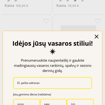
Kaina
Kaina
109,95 €
79,95 €
Idėjos jūsų vasaros stiliui!
☀️
NEMOKAMAS
PRISTATYMAS
Prenumeruokite naujienlaiškį ir gaukite
madingiausių vasaros rankinių, spalvų ir sezono
SECRID skyrius monetoms...
PIQUADRO piniginė Russel...
derinių gidą.
Kaina
Kaina
9,95 €
85,00 €
Jūsų gimimo diena (nebūtina)
−20%