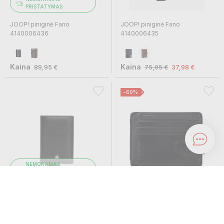
Žinutė
PRISTATYMAS
JOOP! piniginė Fano
JOOP! piniginė Fano
4140006436
4140006435
Kaina
Kaina
89,95 €
75,95 €
37,98 €
−60%
NEMOKAMAS
PRISTATYMAS
JOOP! piniginė Cardona...
PICARD kortelių dėklas...
Kaina
Kaina
75,95 €
49,95 €
19,98 €