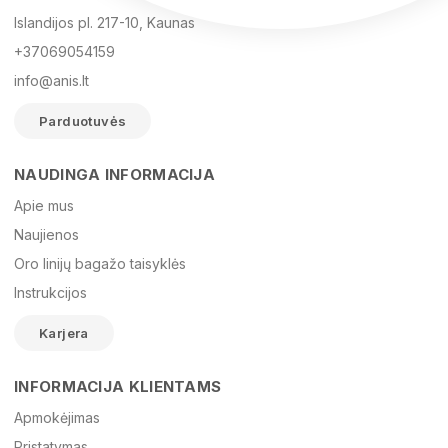
Islandijos pl. 217-10, Kaunas
+37069054159
info@anis.lt
Parduotuvės
NAUDINGA INFORMACIJA
Vardas
Apie mus
Naujienos
Oro linijų bagažo taisyklės
El. paštas
Instrukcijos
Karjera
Žinutė
INFORMACIJA KLIENTAMS
Apmokėjimas
Pristatymas