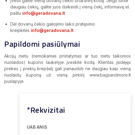
Įvesti galite vieną dovanų čekio brūkšninį kodą. Jeigu turite
daugiau čekių, galite juos išsikeisti į vieną čekį, informavę el.
paštu
info@geradovana.lt
Dėl dovanų čekio galiojimo laiko pratęsimo
kreipkitės
info@geradovana.lt
Papildomi pasiūlymai
Akcijų metu (nemokamas pristatymas ar tuo metu taikomos
nuolaidos) kupono laukelyje įveskite kodą. Klientas įsidėjęs
prekes į prekių krepšelį gali panaudoti ne daugiau kaip vieną
nuolaidų kuponą už vieną pirkinį www.bagsandmore.lt
puslapyje.
*Rekvizitai
UAB ANIS