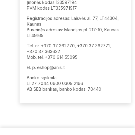
Įmonės kodas 133597194
PVM kodas LT335971917
Registracijos adresas: Laisvės al. 77, LT44304,
Kaunas
Buveinės adresas: Islandijos pl. 217-10, Kaunas
LT49165
Tel. nr. +370 37 362770, +370 37 362771,
+370 37 363632
Mob. tel. +370 614 55095
El. p.
eshop@anis.lt
Banko sąskaita:
LT27 7044 0600 0309 2166
AB SEB bankas, banko kodas: 70440