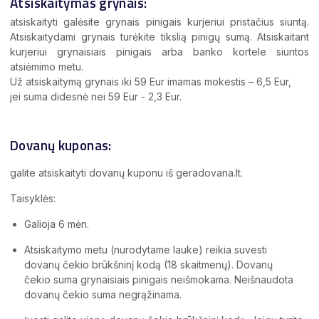
Atsiskaitymas grynais:
atsiskaityti galėsite grynais pinigais kurjeriui pristačius siuntą.
Atsiskaitydami grynais turėkite tikslią pinigų sumą. Atsiskaitant
kurjeriui grynaisiais pinigais arba banko kortele siuntos
atsiėmimo metu.
Už atsiskaitymą grynais iki 59 Eur imamas mokestis – 6,5 Eur,
jei suma didesnė nei 59 Eur - 2,3 Eur. 
Dovanų kuponas:
galite atsiskaityti dovanų kuponu iš geradovana.lt.
Taisyklės:
Galioja 6 mėn.
Atsiskaitymo metu (nurodytame lauke) reikia suvesti
dovanų čekio brūkšninį kodą (18 skaitmenų). Dovanų
čekio suma grynaisiais pinigais neišmokama. Neišnaudota
dovanų čekio suma negrąžinama.