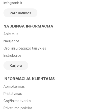
info@anis.lt
Parduotuvės
NAUDINGA INFORMACIJA
Vardas
Apie mus
Naujienos
Oro linijų bagažo taisyklės
El. paštas
Instrukcijos
Karjera
Žinutė
INFORMACIJA KLIENTAMS
Apmokėjimas
Pristatymas
Grąžinimo tvarka
Privatumo politika