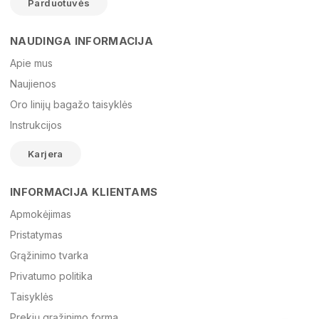
Parduotuvės
NAUDINGA INFORMACIJA
Vardas
Apie mus
Naujienos
Oro linijų bagažo taisyklės
El. paštas
Instrukcijos
Karjera
Žinutė
INFORMACIJA KLIENTAMS
Apmokėjimas
Pristatymas
Grąžinimo tvarka
Privatumo politika
Taisyklės
Prekių grąžinimo forma