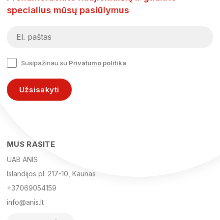
specialius mūsų pasiūlymus
Susipažinau su
Privatumo politika
Užsisakyti
MUS RASITE
UAB ANIS
Islandijos pl. 217-10, Kaunas
+37069054159
info@anis.lt