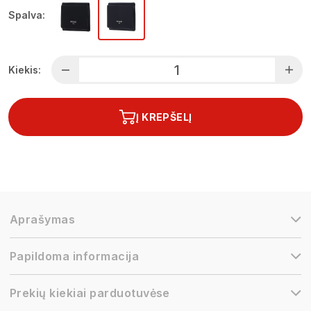
Spalva:
Kiekis:
Į KREPŠELĮ
Aprašymas
Papildoma informacija
Prekių kiekiai parduotuvėse