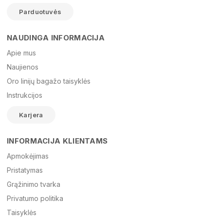
Parduotuvės
NAUDINGA INFORMACIJA
Vardas
Apie mus
Naujienos
Oro linijų bagažo taisyklės
El. paštas
Instrukcijos
Karjera
Žinutė
INFORMACIJA KLIENTAMS
Apmokėjimas
Pristatymas
Grąžinimo tvarka
Privatumo politika
Taisyklės