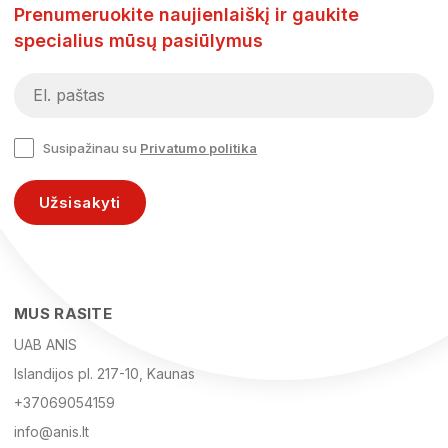
Prenumeruokite naujienlaiškį ir gaukite
specialius mūsų pasiūlymus
Susipažinau su
Privatumo politika
Užsisakyti
MUS RASITE
UAB ANIS
Islandijos pl. 217-10, Kaunas
+37069054159
info@anis.lt