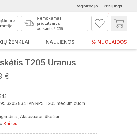
Registracija
Prisijungti
Nemokamas
ąžinimo
pristatymas
rantija
perkant už €59
KIŲ ŽENKLAI
NAUJIENOS
% NUOLAIDOS
skėtis T205 Uranus
9 €
343
95 3205 8341 KNIRPS T205 medium duom
grindinis
Aksesuarai
Skėčiai
:
Knirps