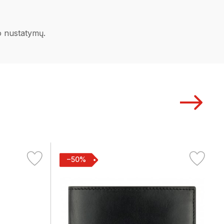
no nustatymų.
−50%