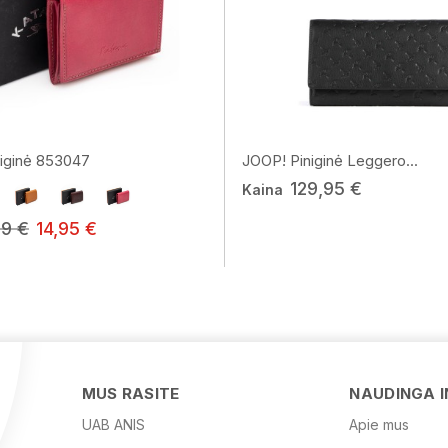
iginė 853047
JOOP! Piniginė Leggero...
129,95 €
Kaina
99 €
14,95 €
MUS RASITE
NAUDINGA 
UAB ANIS
Apie mus