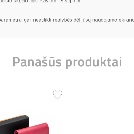
sto skėčio ilgis ~28 cm., 8 stipinai.
 parametrai gali neatitikti realybės dėl jūsų naudojamo ekra
Panašūs produktai