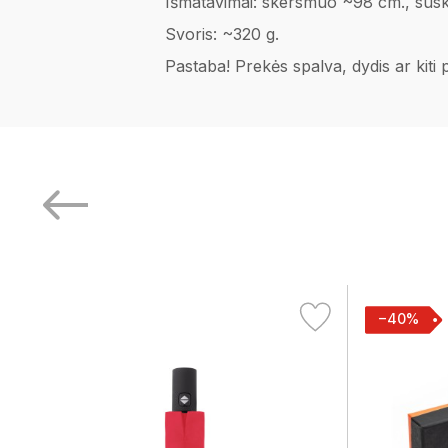
Išmatavimai: skersmuo ~98 cm., susklei
Svoris: ~320 g.
Pastaba! Prekės spalva, dydis ar kiti
−40%