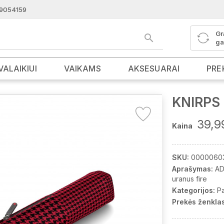
9054159
Gr
ga
VALAIKIUI
VAIKAMS
AKSESUARAI
PRE
KNIRPS 
39,9
Kaina
SKU:
0000060
Aprašymas:
AD
uranus fire
Kategorijos:
Pa
Prekės ženklas