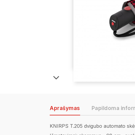
Aprašymas
Papildoma infor
KNIRPS T.205 dvigubo automato skėtis