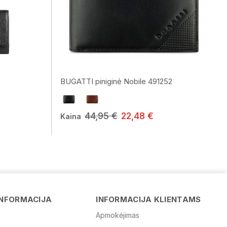
BUGATTI piniginė Nobile 491252
44,95 €
22,48 €
Kaina
Vardas
El. paštas
INFORMACIJA
INFORMACIJA KLIENTAMS
Apmokėjimas
Žinutė