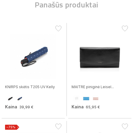
Panašūs produktai
KNIRPS skėtis T205 UV Kelly
MAITRE piniginė Leisel...
Kaina
Kaina
39,99 €
65,95 €
−75%