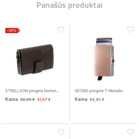
Panašūs produktai
−30%
STRELLSON piniginė Norton...
SECRID piniginė T-Metallic
Kaina
Kaina
59,95 €
41,97 €
94,95 €