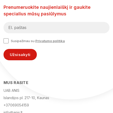
Prenumeruokite naujienlaiškį ir gaukite
specialius mūsų pasiūlymus
Susipažinau su
Privatumo politika
Užsisakyti
MUS RASITE
UAB ANIS
Islandijos pl. 217-10, Kaunas
+37069054159
info@anis.lt