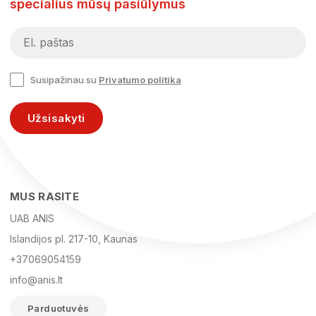
specialius mūsų pasiūlymus
Susipažinau su
Privatumo politika
Užsisakyti
MUS RASITE
UAB ANIS
Islandijos pl. 217-10, Kaunas
+37069054159
info@anis.lt
Parduotuvės