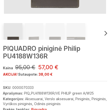
PIQUADRO piniginė Philip
PU4188W136R
95,00 €
57,00 €
Kaina
AKCIJA!
Sutaupote:
38,00 €
SKU:
0000070333
Aprašymas:
PIQ_PU4188W136R/VE PHILIP green A/W25
Kategorijos:
Aksesuarai
Verslo aksesuarai
Piniginės
Piniginės
Vyriškos piniginės
Odinės piniginės
Prekės ženklas:
Piquadro