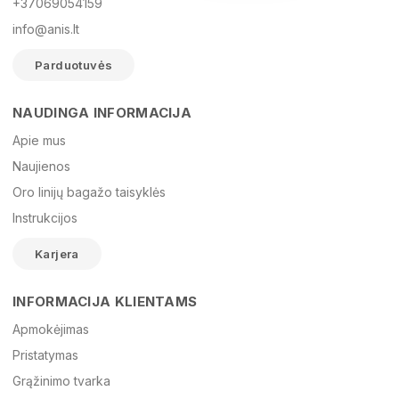
+37069054159
info@anis.lt
Parduotuvės
NAUDINGA INFORMACIJA
Vardas
Apie mus
Naujienos
Oro linijų bagažo taisyklės
El. paštas
Instrukcijos
Karjera
Žinutė
INFORMACIJA KLIENTAMS
Apmokėjimas
Pristatymas
Grąžinimo tvarka