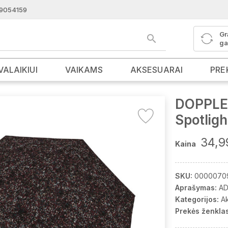
9054159
Gr
ga
VALAIKIUI
VAIKAMS
AKSESUARAI
PRE
DOPPLER
Spotlig
34,9
Kaina
SKU:
0000070
Aprašymas:
AD
Kategorijos:
A
Prekės ženklas