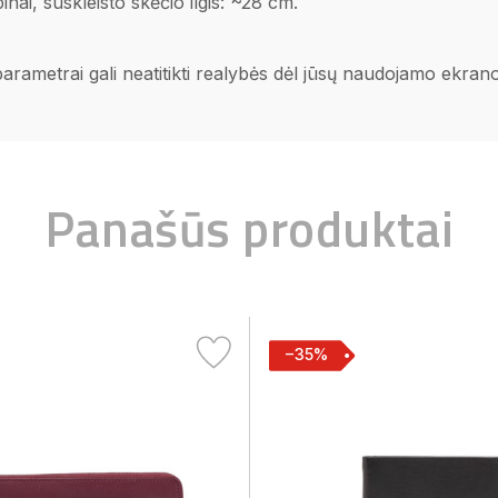
ai, suskleisto skėčio ilgis: ~28 cm.
 parametrai gali neatitikti realybės dėl jūsų naudojamo ekra
Panašūs produktai
−35%