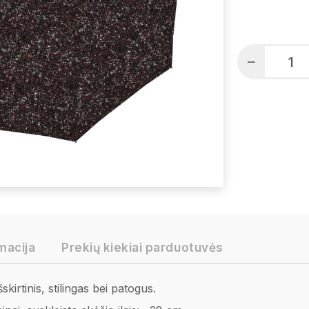
macija
Prekių kiekiai parduotuvės
irtinis, stilingas bei patogus.