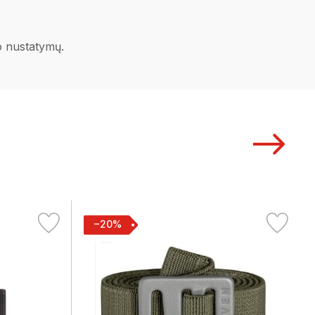
no nustatymų.
−20%