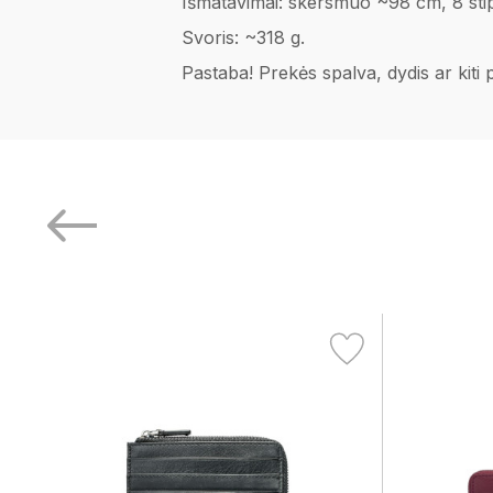
Išmatavimai: skersmuo ~98 cm, 8 stipin
Svoris: ~318 g.
Pastaba! Prekės spalva, dydis ar kiti