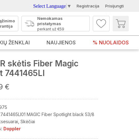
Select Language
▼
Registracija
Prisijungti
Nemokamas
ąžinimo
pristatymas
rantija
perkant už €59
KIŲ ŽENKLAI
NAUJIENOS
% NUOLAIDOS
 skėtis Fiber Magic
ht 7441465LI
9 €
975
7441465LI01 MAGIC Fiber Spotlight black 53/8
ksesuarai
Skėčiai
:
Doppler