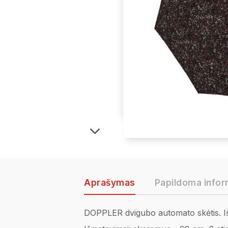
Aprašymas
Papildoma infor
DOPPLER dvigubo automato skėtis. Išsk