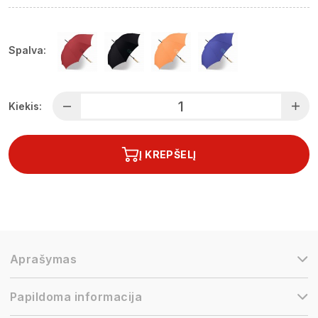
Spalva:
Kiekis:
Į KREPŠELĮ
Aprašymas
Papildoma informacija