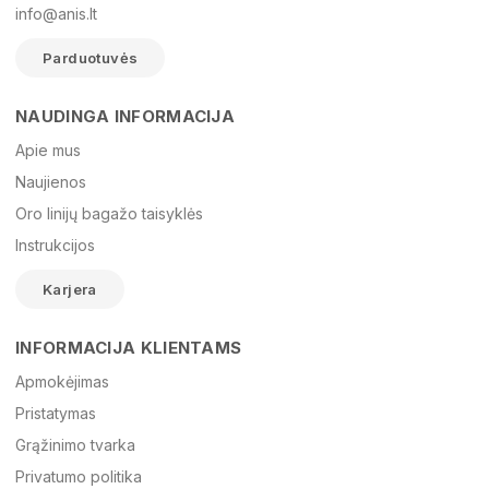
info@anis.lt
Parduotuvės
NAUDINGA INFORMACIJA
Vardas
Apie mus
Naujienos
Oro linijų bagažo taisyklės
El. paštas
Instrukcijos
Karjera
Žinutė
INFORMACIJA KLIENTAMS
Apmokėjimas
Pristatymas
Grąžinimo tvarka
Privatumo politika