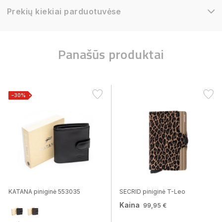
Prekių kiekiai parduotuvėse
Panašūs produktai
−30%
KATANA piniginė 553035
SECRID piniginė T-Leo
Kaina
99,95 €