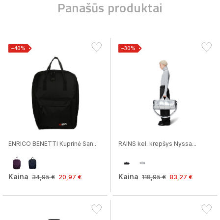
Panašūs produktai
−40%
−30%
ENRICO BENETTI Kuprinė San...
RAINS kel. krepšys Nyssa...
Kaina
Kaina
34,95 €
20,97 €
118,95 €
83,27 €