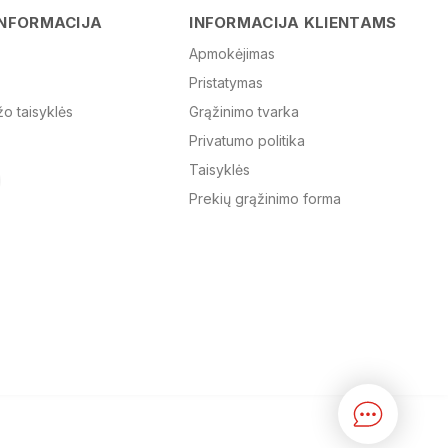
Vardas
INFORMACIJA
INFORMACIJA KLIENTAMS
Apmokėjimas
Pristatymas
El. paštas
žo taisyklės
Grąžinimo tvarka
Privatumo politika
Žinutė
Taisyklės
Prekių grąžinimo forma