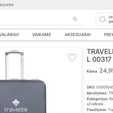
9054159
Gr
ga
VALAIKIUI
VAIKAMS
AKSESUARAI
PRE
TRAVELI
L 00317
24,9
Kaina
SKU:
0000054
Aprašymas:
TR
Kategorijos:
K
užvalkalai
Pasiūlymai:
To