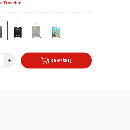
:
Travelite
Į KREPŠELĮ