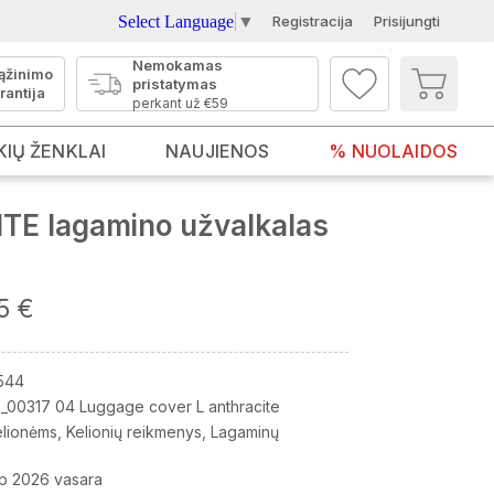
Select Language
▼
Registracija
Prisijungti
Nemokamas
ąžinimo
pristatymas
rantija
perkant už €59
KIŲ ŽENKLAI
NAUJIENOS
% NUOLAIDOS
TE lagamino užvalkalas
5 €
544
_00317 04 Luggage cover L anthracite
elionėms
Kelionių reikmenys
Lagaminų
p 2026 vasara