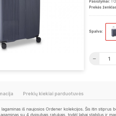
Pasiūlymai:
TO
Prekės ženklas
Spalva:
macija
Prekių kiekiai parduotuvės
lagaminas iš naujosios Ordener kolekcijos. Šis
itin stiprus b
 Lagaminas su 4 dvigubais ratukais, todėl labai stabilus ir m