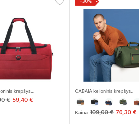
−30%
oninis krepšys...
CABAIA kelioninis krepšys...
00 €
59,40 €
109,00 €
76,30 €
Kaina