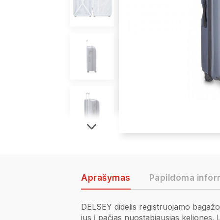
Aprašymas
Papildoma infor
DELSEY didelis registruojamo bagažo 
jus į pačias nuostabiausias keliones.