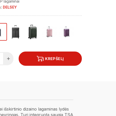
P lagaminai
:
DELSEY
Į KREPŠELĮ
ei išskirtinio dizaino lagaminas lydės
anevringas. Turi integruotą saugią TSA