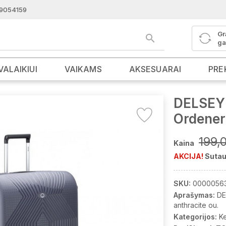
9054159
Gr
ga
VALAIKIUI
VAIKAMS
AKSESUARAI
PRE
DELSEY 
Ordener
199,
Kaina
AKCIJA!
Sutau
SKU:
0000056
Aprašymas:
DE
anthracite ou.
Kategorijos:
K