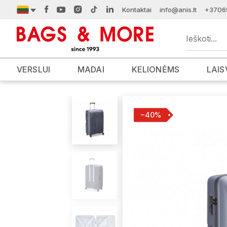
Kontaktai
info@anis.lt
+3706
VERSLUI
MADAI
KELIONĖMS
LAIS
−40%