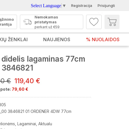
Select Language
▼
Registracija
Prisijungti
Nemokamas
ąžinimo
pristatymas
rantija
perkant už €59
KIŲ ŽENKLAI
NAUJIENOS
% NUOLAIDOS
didelis lagaminas 77cm
 3846821
00 €
119,40 €
pote:
79,60 €
305
_00 3846821 01 ORDENER 4DW 77cm
elionėms
Lagaminai
Aktualu