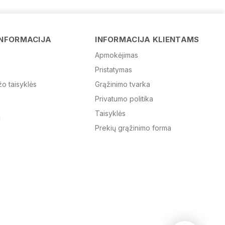
Vardas
INFORMACIJA
INFORMACIJA KLIENTAMS
Apmokėjimas
Pristatymas
El. paštas
žo taisyklės
Grąžinimo tvarka
Privatumo politika
Žinutė
Taisyklės
Prekių grąžinimo forma