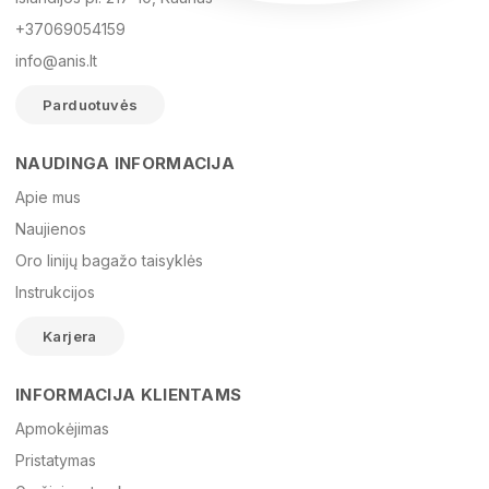
+37069054159
info@anis.lt
Parduotuvės
NAUDINGA INFORMACIJA
Vardas
Apie mus
Naujienos
Oro linijų bagažo taisyklės
El. paštas
Instrukcijos
Karjera
Žinutė
INFORMACIJA KLIENTAMS
Apmokėjimas
Pristatymas