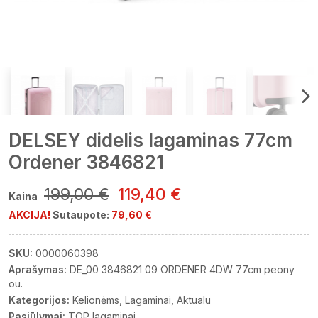
DELSEY didelis lagaminas 77cm
Ordener 3846821
199,00 €
119,40 €
Kaina
AKCIJA!
Sutaupote:
79,60 €
SKU:
0000060398
Aprašymas:
DE_00 3846821 09 ORDENER 4DW 77cm peony
ou.
Kategorijos:
Kelionėms
Lagaminai
Aktualu
Pasiūlymai:
TOP lagaminai