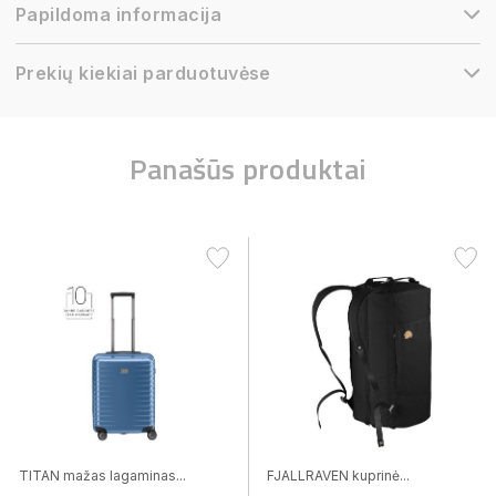
Papildoma informacija
Prekių kiekiai parduotuvėse
Panašūs produktai
TITAN mažas lagaminas...
FJALLRAVEN kuprinė...