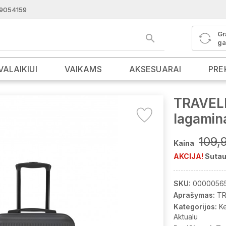
9054159
Gr
ga
VALAIKIUI
VAIKAMS
AKSESUARAI
PRE
TRAVEL
lagamin
109,
Kaina
AKCIJA!
Sutau
SKU:
0000056
Aprašymas:
TR
Kategorijos:
K
Aktualu