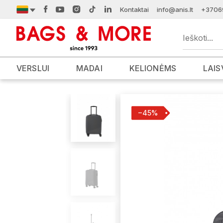
Kontaktai
info@anis.lt
+3706
VERSLUI
MADAI
KELIONĖMS
LAIS
−45%