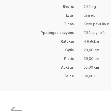
Svoris
2.50 kg
Lytis
Unisex
Tipas
Kieto paviršiaus
Ypatingos savybės
TSA spynelė
Ratukai
4 Ratukai
Gylis
20,00 cm
Plotis
39,00 cm
Aukštis
55,00 cm
Talpa
34,00 l