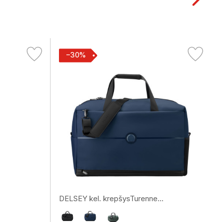
−30%
DELSEY kel. krepšysTurenne...