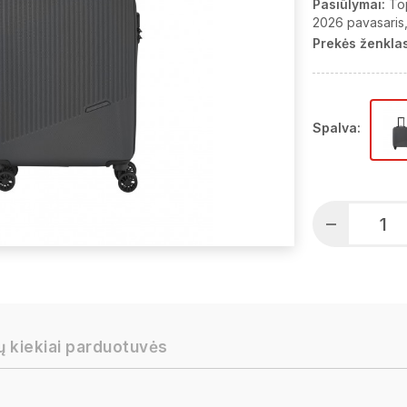
Pasiūlymai:
To
2026 pavasaris
Prekės ženklas
Spalva:
ų kiekiai parduotuvės