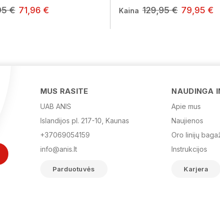
95 €
71,96 €
129,95 €
79,95 €
Kaina
MUS RASITE
NAUDINGA 
UAB ANIS
Apie mus
Islandijos pl. 217-10, Kaunas
Naujienos
+37069054159
Oro linijų baga
info@anis.lt
Instrukcijos
Parduotuvės
Karjera