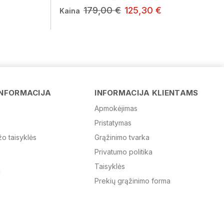
179,00 €
125,30 €
Kaina
Vardas
INFORMACIJA
INFORMACIJA KLIENTAMS
Apmokėjimas
Pristatymas
El. paštas
žo taisyklės
Grąžinimo tvarka
Privatumo politika
Žinutė
Taisyklės
Prekių grąžinimo forma