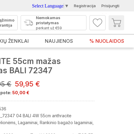
Select Language
▼
Registracija
Prisijungti
Nemokamas
ąžinimo
pristatymas
rantija
perkant už €59
KIŲ ŽENKLAI
NAUJIENOS
% NUOLAIDOS
ITE 55cm mažas
as BALI 72347
95 €
59,95 €
pote:
50,00 €
536
_72347 04 BALI 4W 55cm anthracite
elionėms
Lagaminai
Rankinio bagažo lagaminai