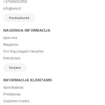
+37069054159
info@anis.lt
Parduotuvės
NAUDINGA INFORMACIJA
Vardas
Apie mus
Naujienos
Oro linijų bagažo taisyklės
El. paštas
Instrukcijos
Karjera
Žinutė
INFORMACIJA KLIENTAMS
Apmokėjimas
Pristatymas
Grąžinimo tvarka