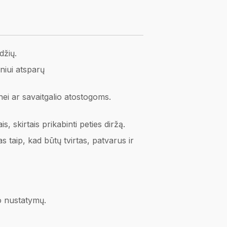
džių.
niui atsparų
nei ar savaitgalio atostogoms.
, skirtais prikabinti peties diržą.
 taip, kad būtų tvirtas, patvarus ir
no nustatymų.