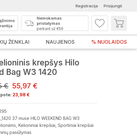
Registracija
Prisijungti
Nemokamas
ąžinimo
pristatymas
rantija
perkant už €59
KIŲ ŽENKLAI
NAUJIENOS
% NUOLAIDOS
lioninis krepšys Hilo
d Bag W3 1420
5 €
55,97 €
pote:
23,98 €
295
_1420 37 muse HILO WEEKEND BAG W3
elionėms
Kelioniniai krepšiai
Sportiniai krepšiai
ninių pasiūlymas