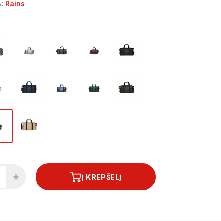
:
Rains
Į KREPŠELĮ