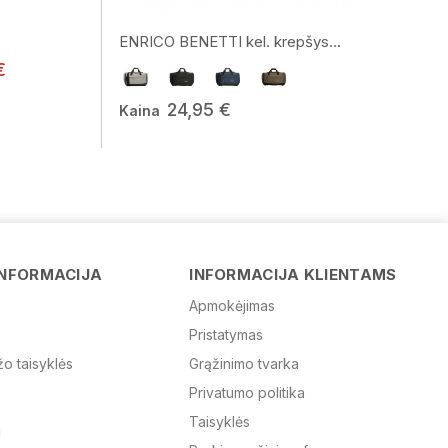
ENRICO BENETTI kel. krepšys...
€
24,95 €
Kaina
Vardas
El. paštas
INFORMACIJA
INFORMACIJA KLIENTAMS
Apmokėjimas
Žinutė
Pristatymas
žo taisyklės
Grąžinimo tvarka
Privatumo politika
Taisyklės