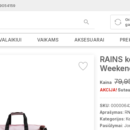
9054159
Gr
ga
VALAIKIUI
VAIKAMS
AKSESUARAI
PRE
RAINS ke
Weeken
79,9
Kaina
AKCIJA!
Sutau
SKU:
0000064
Aprašymas:
RN
Kategorijos:
K
Pasiūlymai:
Jo