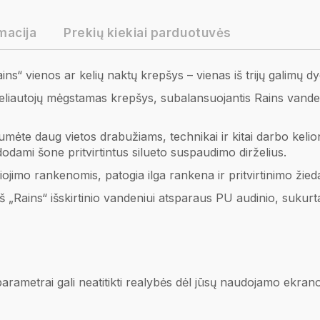
macija
Prekių kiekiai parduotuvės
s“ vienos ar kelių naktų krepšys – vienas iš trijų galimų dy
eliautojų mėgstamas krepšys, subalansuojantis Rains vande
tumėte daug vietos drabužiams, technikai ir kitai darbo kelio
odami šone pritvirtintus silueto suspaudimo dirželius.
jimo rankenomis, patogia ilga rankena ir pritvirtinimo žiedais
„Rains“ išskirtinio vandeniui atsparaus PU audinio, sukurtas
 parametrai gali neatitikti realybės dėl jūsų naudojamo ekra