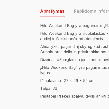
Aprašymas
Papildoma infor
Hilo Weekend Bag yra pagrindinis „Rain
Hilo Weekend Bag yra šiuolaikiškas k
audinį ir išsiskiriančiomis detalėmis.
Atidarykite pagrindinį skyrių, kad ras
Supakuotus daiktus pritvirtinkite naud
Dizainas užbaigtas su juostinėmis nešio
„Hilo Weekend Bag“ yra pagamintas iš 
lygus.
Išmatavimai: 27 x 26 x 52 cm.
Talpa: 36 l.
Pastaba! Prekės spalva, dydis ar kiti