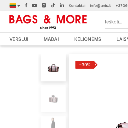
Kontaktai
info@anis.lt
+3706
VERSLUI
MADAI
KELIONĖMS
LAIS
−30%