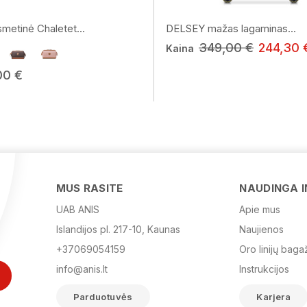
etinė Chaletet...
DELSEY mažas lagaminas...
349,00 €
244,30 
Kaina
00 €
MUS RASITE
NAUDINGA 
UAB ANIS
Apie mus
Islandijos pl. 217-10, Kaunas
Naujienos
+37069054159
Oro linijų baga
info@anis.lt
Instrukcijos
Parduotuvės
Karjera