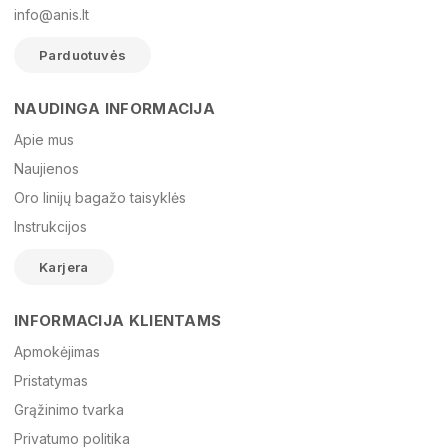
info@anis.lt
Parduotuvės
NAUDINGA INFORMACIJA
Vardas
Apie mus
Naujienos
Oro linijų bagažo taisyklės
El. paštas
Instrukcijos
Karjera
Žinutė
INFORMACIJA KLIENTAMS
Apmokėjimas
Pristatymas
Grąžinimo tvarka
Privatumo politika