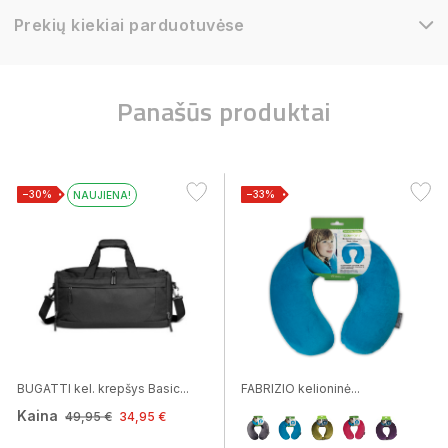
Prekių kiekiai parduotuvėse
Panašūs produktai
−30%
−33%
NAUJIENA!
BUGATTI kel. krepšys Basic...
FABRIZIO kelioninė...
Kaina
49,95 €
34,95 €