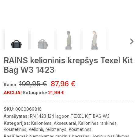
RAINS kelioninis krepšys Texel Kit
Bag W3 1423
109,95 €
87,96 €
Kaina
AKCIJA!
Sutaupote:
21,99 €
SKU:
0000069816
Aprašymas:
RN_1423 124 lagoon TEXEL KIT BAG W3
Kategorijos:
Kelionėms
Aksesuarai
Kelioninės rankinės
Kosmetinės
Kelionių reikmenys
Kosmetinės
Pasiūlymai:
Nemokamas rankinis bagažas
Joninių pasiūlymas