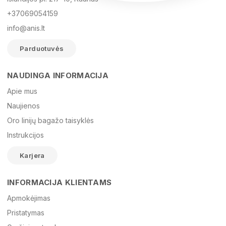
+37069054159
info@anis.lt
Parduotuvės
NAUDINGA INFORMACIJA
Vardas
Apie mus
Naujienos
Oro linijų bagažo taisyklės
El. paštas
Instrukcijos
Karjera
Žinutė
INFORMACIJA KLIENTAMS
Apmokėjimas
Pristatymas