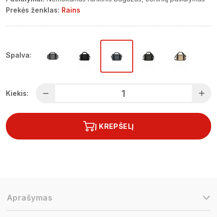
Prekės ženklas:
Rains
Spalva:
Kiekis:
Į KREPŠELĮ
Aprašymas