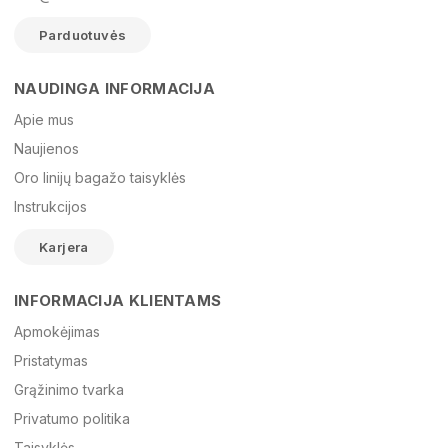
Parduotuvės
NAUDINGA INFORMACIJA
Vardas
Apie mus
Naujienos
Oro linijų bagažo taisyklės
El. paštas
Instrukcijos
Karjera
Žinutė
INFORMACIJA KLIENTAMS
Apmokėjimas
Pristatymas
Grąžinimo tvarka
Privatumo politika
Taisyklės