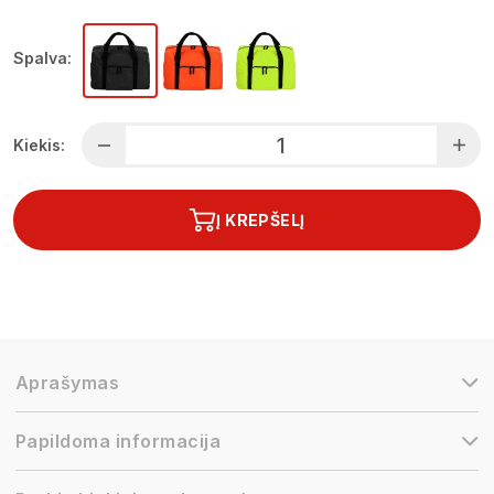
Spalva:
Kiekis:
Į KREPŠELĮ
Aprašymas
Papildoma informacija