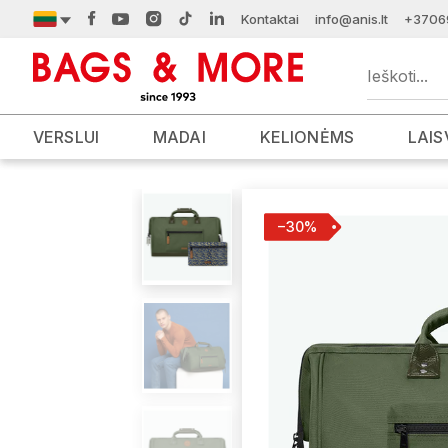
Kontaktai
info@anis.lt
+3706
VERSLUI
MADAI
KELIONĖMS
LAIS
−30%