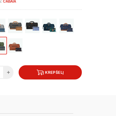
:
CABAIA
Į KREPŠELĮ