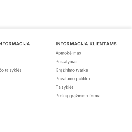
Vardas
INFORMACIJA
INFORMACIJA KLIENTAMS
Apmokėjimas
Pristatymas
El. paštas
žo taisyklės
Grąžinimo tvarka
Privatumo politika
Žinutė
Taisyklės
Prekių grąžinimo forma