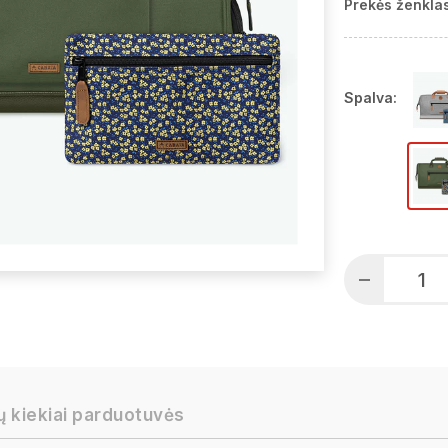
Prekės ženklas
Spalva:
ų kiekiai parduotuvės