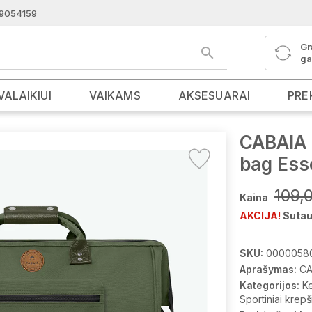
9054159
Gr
ga
VALAIKIUI
VAIKAMS
AKSESUARAI
PRE
CABAIA k
bag Ess
109,
Kaina
AKCIJA!
Sutau
SKU:
0000058
Aprašymas:
CA
Kategorijos:
K
Sportiniai krepš