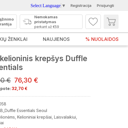
Select Language
▼
Registracija
Prisijungti
Nemokamas
ąžinimo
pristatymas
rantija
perkant už €59
KIŲ ŽENKLAI
NAUJIENOS
% NUOLAIDOS
elioninis krepšys Duffle
entials
00 €
76,30 €
pote:
32,70 €
058
B_Duffle Essentials Seoul
elionėms
Kelioniniai krepšiai
Laisvalaikiui
iai