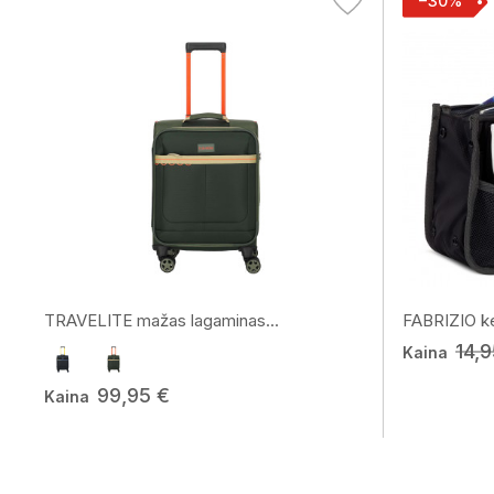
−30%
TRAVELITE mažas lagaminas...
FABRIZIO kel
14,9
Kaina
99,95 €
Kaina