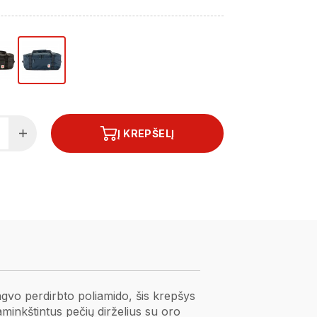
Į KREPŠELĮ
gvo perdirbto poliamido, šis krepšys
aminkštintus pečių dirželius su oro