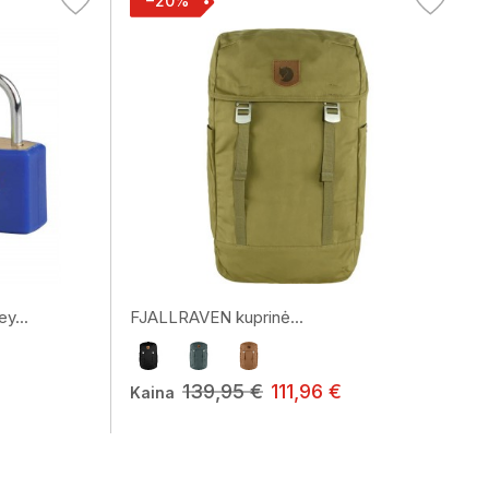
−20%
y...
FJALLRAVEN kuprinė...
139,95 €
111,96 €
Kaina