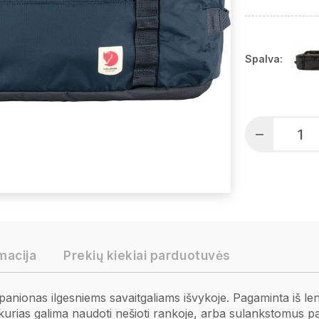
Spalva:
macija
Prekių kiekiai parduotuvės
anionas ilgesniems savaitgaliams išvykoje. Pagaminta iš len
s, kurias galima naudoti nešioti rankoje, arba sulankstomus p