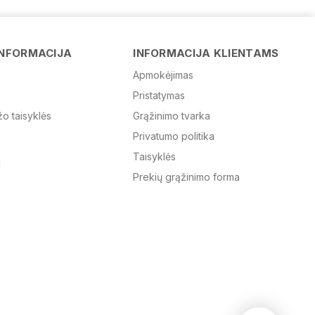
Vardas
INFORMACIJA
INFORMACIJA KLIENTAMS
Apmokėjimas
Pristatymas
El. paštas
žo taisyklės
Grąžinimo tvarka
Privatumo politika
Žinutė
Taisyklės
Prekių grąžinimo forma