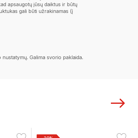
, kad apsaugotų jūsų daiktus ir būtų
auktukas gali būti užrakinamas (į
no nustatymų. Galima svorio paklaida.