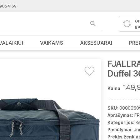
9054159
Gr
ga
VALAIKIUI
VAIKAMS
AKSESUARAI
PRE
FJALLRA
Duffel 
149,
Kaina
SKU:
0000060
Aprašymas:
FR
Kategorijos:
K
Pasiūlymai:
Jo
Prekės ženklas