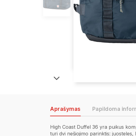
Aprašymas
Papildoma infor
High Coast Duffel 36 yra puikus komp
turi dvi nešiojimo parinktis: juostele