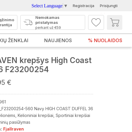
Select Language
▼
Registracija
Prisijungti
Nemokamas
ąžinimo
pristatymas
rantija
perkant už €59
KIŲ ŽENKLAI
NAUJIENOS
% NUOLAIDOS
VEN krepšys High Coast
36 F23200254
95 €
961
_F23200254-560 Navy HIGH COAST DUFFEL 36
elionėms
Kelioniniai krepšiai
Sportiniai krepšiai
ninių pasiūlymas
:
Fjallraven