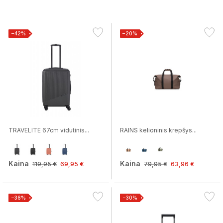
−42%
−20%
TRAVELITE 67cm vidutinis...
RAINS kelioninis krepšys...
Kaina
Kaina
119,95 €
69,95 €
79,95 €
63,96 €
−36%
−30%