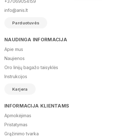
+37069054159
info@anis.lt
Parduotuvės
NAUDINGA INFORMACIJA
Vardas
Apie mus
Naujienos
Oro linijų bagažo taisyklės
El. paštas
Instrukcijos
Karjera
Žinutė
INFORMACIJA KLIENTAMS
Apmokėjimas
Pristatymas
Grąžinimo tvarka