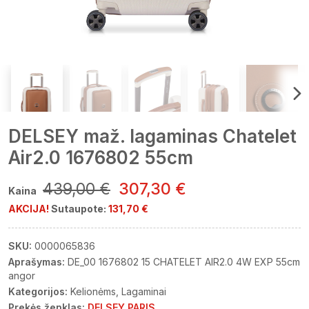
DELSEY maž. lagaminas Chatelet
Air2.0 1676802 55cm
439,00 €
307,30 €
Kaina
AKCIJA!
Sutaupote:
131,70 €
SKU:
0000065836
Aprašymas:
DE_00 1676802 15 CHATELET AIR2.0 4W EXP 55cm
angor
Kategorijos:
Kelionėms
Lagaminai
Prekės ženklas:
DELSEY PARIS