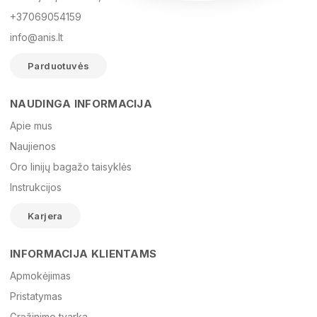
+37069054159
info@anis.lt
Parduotuvės
NAUDINGA INFORMACIJA
Vardas
Apie mus
Naujienos
Oro linijų bagažo taisyklės
El. paštas
Instrukcijos
Karjera
Žinutė
INFORMACIJA KLIENTAMS
Apmokėjimas
Pristatymas
Grąžinimo tvarka