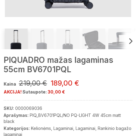
PIQUADRO mažas lagaminas
55cm BV6701PQL
219,00 €
189,00 €
Kaina
AKCIJA!
Sutaupote:
30,00 €
SKU:
0000069036
Aprašymas:
PIQ_BV6701PQL/NO PQ-LIGHT 4W 45cm matt
black
Kategorijos:
Kelionėms
Lagaminai
Lagaminai
Rankinio bagažo
lagaminai