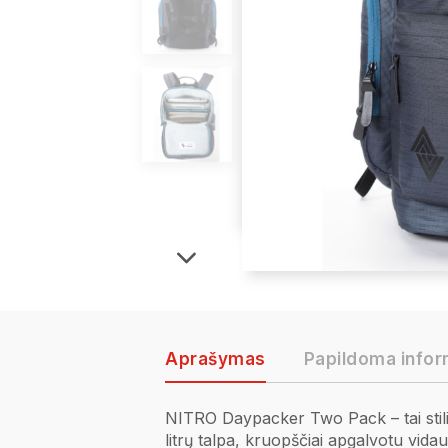
Aprašymas
Papildoma infor
NITRO Daypacker Two Pack – tai stilin
litrų talpa, kruopščiai apgalvotu vid