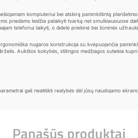
nešiojamam kompiuteriui bei atskirą paminkštintą planšetinio
ems priedams leidžia palaikyti tvarką net smulkiausiuose da
aniajam telefonui laikyti, o didelė priekinė bei šoninės užtra
 ergonomiška nugaros konstrukcija su kvėpuojančia paminkš
irželis. Aukštos kokybės, stilingos medžiagos suteikia kupri
 parametrai gali neatitikti realybės dėl jūsų naudojamo ekra
Panašūs produktai