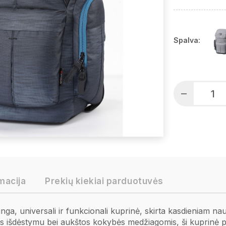
Spalva:
macija
Prekių kiekiai parduotuvės
ga, universali ir funkcionali kuprinė, skirta kasdieniam nau
aus išdėstymu bei aukštos kokybės medžiagomis, ši kuprinė p