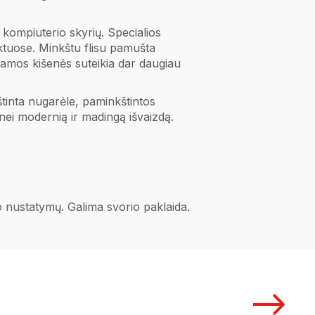
 kompiuterio skyrių. Specialios
iktuose. Minkštu flisu pamušta
ukiamos kišenės suteikia dar daugiau
tinta nugarėle, paminkštintos
nei modernią ir madingą išvaizdą.
no nustatymų. Galima svorio paklaida.