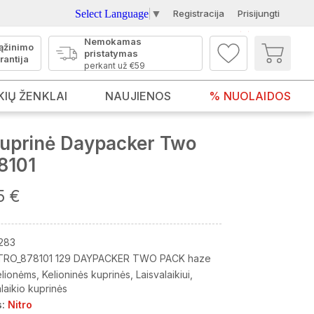
Select Language
▼
Registracija
Prisijungti
Nemokamas
ąžinimo
pristatymas
rantija
perkant už €59
KIŲ ŽENKLAI
NAUJIENOS
% NUOLAIDOS
uprinė Daypacker Two
8101
5 €
283
TRO_878101 129 DAYPACKER TWO PACK haze
elionėms
Kelioninės kuprinės
Laisvalaikiui
laikio kuprinės
:
Nitro