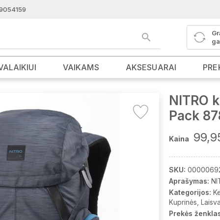
9054159
Gr
ga
VALAIKIUI
VAIKAMS
AKSESUARAI
PRE
NITRO k
Pack 87
99,9
Kaina
SKU:
0000069
Aprašymas:
NI
Kategorijos:
K
Kuprinės
Laisva
Prekės ženklas