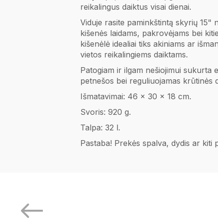
reikalingus daiktus visai dienai.
Viduje rasite paminkštintą skyrių 15" 
kišenės laidams, pakrovėjams bei kiti
kišenėlė idealiai tiks akiniams ar išm
vietos reikalingiems daiktams.
Patogiam ir ilgam nešiojimui sukurta
petnešos bei reguliuojamas krūtinės d
Išmatavimai: 46 x 30 x 18 cm.
Svoris: 920 g.
Talpa: 32 l.
Pastaba! Prekės spalva, dydis ar kiti