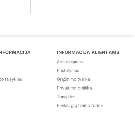
Vardas
INFORMACIJA
INFORMACIJA KLIENTAMS
Apmokėjimas
Pristatymas
El. paštas
žo taisyklės
Grąžinimo tvarka
Privatumo politika
Žinutė
Taisyklės
Prekių grąžinimo forma