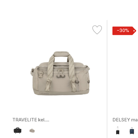
−30%
TRAVELITE kel....
DELSEY maža