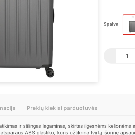
Spalva:
macija
Prekių kiekiai parduotuvės
ikimas ir stilingas lagaminas, skirtas ilgesnėms kelionėms 
tsparaus ABS plastiko, kuris užtikrina tvirtą išorinę apsaug