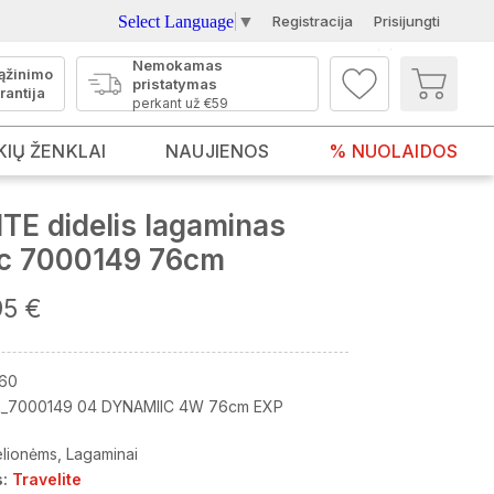
Select Language
▼
Registracija
Prisijungti
Nemokamas
ąžinimo
pristatymas
rantija
perkant už €59
KIŲ ŽENKLAI
NAUJIENOS
% NUOLAIDOS
TE didelis lagaminas
c 7000149 76cm
95 €
60
_7000149 04 DYNAMIIC 4W 76cm EXP
elionėms
Lagaminai
:
Travelite