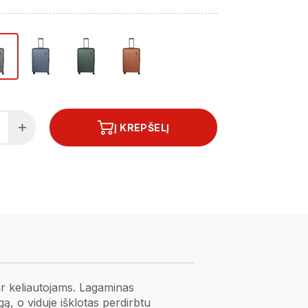
Į KREPŠELĮ
ar keliautojams. Lagaminas
ą, o viduje išklotas perdirbtu