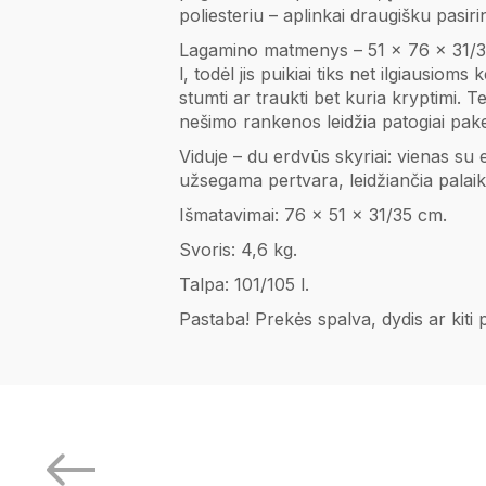
poliesteriu – aplinkai draugišku pasir
Lagamino matmenys – 51 × 76 × 31/35 cm
l, todėl jis puikiai tiks net ilgiausio
stumti ar traukti bet kuria kryptimi.
nešimo rankenos leidžia patogiai pake
Viduje – du erdvūs skyriai: vienas su
užsegama pertvara, leidžiančia palaik
Išmatavimai: 76 x 51 x 31/35 cm.
Svoris: 4,6 kg.
Talpa: 101/105 l.
Pastaba! Prekės spalva, dydis ar kiti