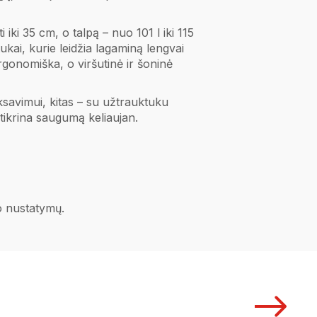
ki 35 cm, o talpą – nuo 101 l iki 115
tukai, kurie leidžia lagaminą lengvai
rgonomiška, o viršutinė ir šoninė
ksavimui, kitas – su užtrauktuku
tikrina saugumą keliaujan.
no nustatymų.