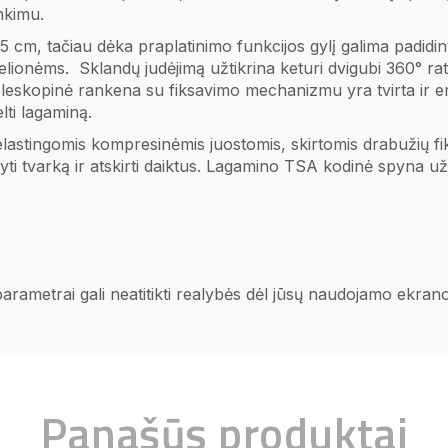
inkimu.
, tačiau dėka praplatinimo funkcijos gylį galima padidinti i
ms kelionėms. Sklandų judėjimą užtikrina keturi dvigubi 360° ra
 Teleskopinė rankena su fiksavimo mechanizmu yra tvirta ir e
lti lagaminą.
 elastingomis kompresinėmis juostomis, skirtomis drabužių fi
yti tvarką ir atskirti daiktus. Lagamino TSA kodinė spyna už
 parametrai gali neatitikti realybės dėl jūsų naudojamo ekra
Panašūs produktai