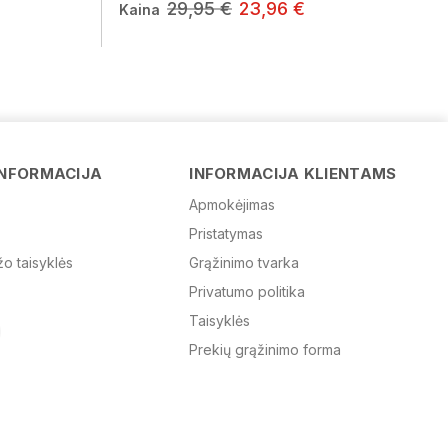
29,95 €
23,96 €
Kaina
Vardas
INFORMACIJA
INFORMACIJA KLIENTAMS
Apmokėjimas
Pristatymas
El. paštas
žo taisyklės
Grąžinimo tvarka
Privatumo politika
Žinutė
Taisyklės
Prekių grąžinimo forma