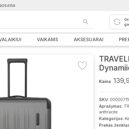
9054159
Gr
ga
VALAIKIUI
VAIKAMS
AKSESUARAI
PRE
TRAVELI
Dynamii
139,
Kaina
SKU:
00000711
Aprašymas:
TR
anthracite
Kategorijos:
K
Prekės ženklas