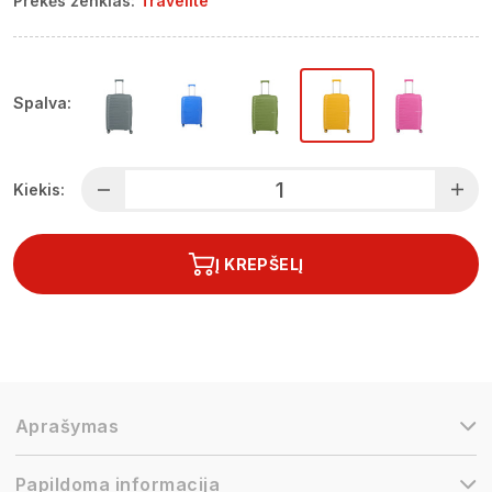
Prekės ženklas:
Travelite
Spalva:
Kiekis:
Į KREPŠELĮ
Aprašymas
Papildoma informacija