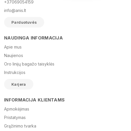
+37069054159
info@anis.lt
Parduotuvės
NAUDINGA INFORMACIJA
Vardas
Apie mus
Naujienos
Oro linijų bagažo taisyklės
El. paštas
Instrukcijos
Karjera
Žinutė
INFORMACIJA KLIENTAMS
Apmokėjimas
Pristatymas
Grąžinimo tvarka