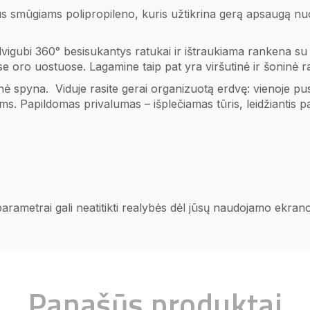
us smūgiams polipropileno, kuris užtikrina gerą apsaugą nu
vigubi 360° besisukantys ratukai ir ištraukiama rankena su
se oro uostuose. Lagamine taip pat yra viršutinė ir šoninė r
 spyna. Viduje rasite gerai organizuotą erdvę: vienoje pusė
 Papildomas privalumas – išplečiamas tūris, leidžiantis pad
 parametrai gali neatitikti realybės dėl jūsų naudojamo ekra
Panašūs produktai