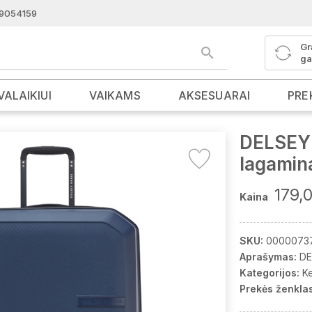
9054159
Gr
ga
VALAIKIUI
VAIKAMS
AKSESUARAI
PRE
DELSEY 
lagamin
179,
Kaina
SKU:
0000073
Aprašymas:
DE
Kategorijos:
K
Prekės ženklas