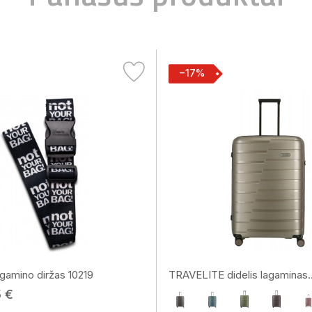
−17%
gamino diržas 10219
TRAVELITE didelis lagaminas..
5 €