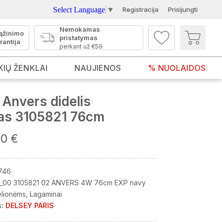
Select Language
▼
Registracija
Prisijungti
Nemokamas
ąžinimo
pristatymas
rantija
perkant už €59
KIŲ ŽENKLAI
NAUJIENOS
% NUOLAIDOS
Anvers didelis
as 3105821 76cm
00 €
746
_00 3105821 02 ANVERS 4W 76cm EXP navy
elionėms
Lagaminai
:
DELSEY PARIS