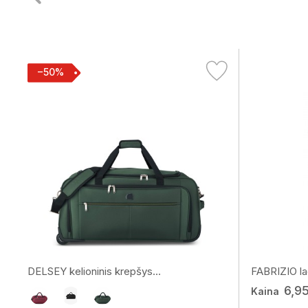
−50%
DELSEY kelioninis krepšys...
FABRIZIO la
6,9
Kaina