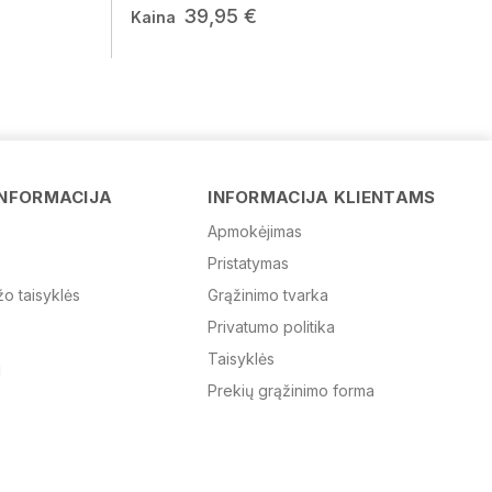
39,95 €
Kaina
Vardas
INFORMACIJA
INFORMACIJA KLIENTAMS
Apmokėjimas
Pristatymas
El. paštas
žo taisyklės
Grąžinimo tvarka
Privatumo politika
Žinutė
Taisyklės
Prekių grąžinimo forma