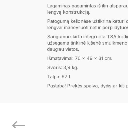
Lagaminas pagamintas iš itin atspara
lengvą konstrukciją.
Patogumą kelionėse užtikrina keturi d
lengvai manevruoti net ir perpildytuo
Saugumui skirta integruota TSA kodinė
užsegama tinklinė kišenė smulkmenoms.
daugiau vietos.
Išmatavimai: 76 x 49 x 31 cm.
Svoris: 3,9 kg.
Talpa: 97 l.
Pastaba! Prekės spalva, dydis ar kiti