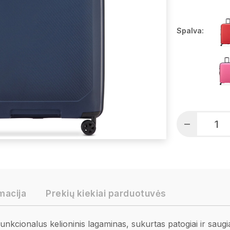
Spalva:
macija
Prekių kiekiai parduotuvės
 funkcionalus kelioninis lagaminas, sukurtas patogiai ir saug