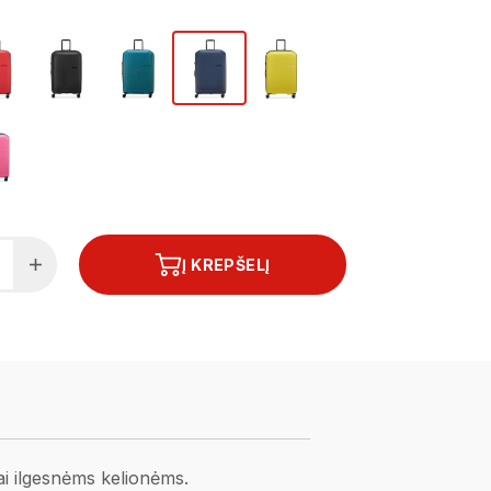
Į KREPŠELĮ
iai ilgesnėms kelionėms.