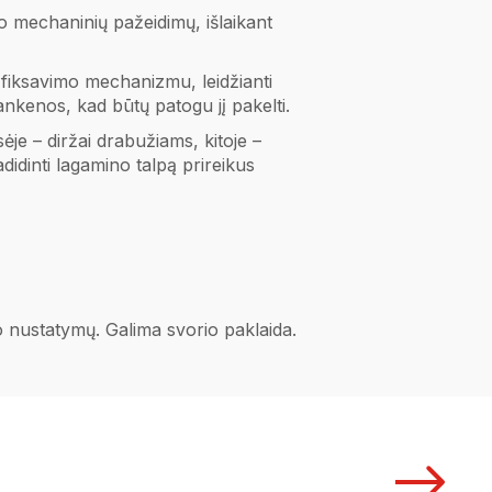
o mechaninių pažeidimų, išlaikant
 fiksavimo mechanizmu, leidžianti
ankenos, kad būtų patogu jį pakelti.
je – diržai drabužiams, kitoje –
idinti lagamino talpą prireikus
no nustatymų. Galima svorio paklaida.