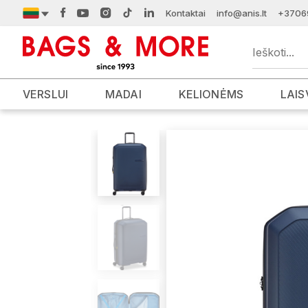
Kontaktai
info@anis.lt
+3706
VERSLUI
MADAI
KELIONĖMS
LAIS