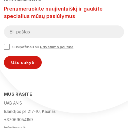
Prenumeruokite naujienlaiškį ir gaukite
specialius mūsų pasiūlymus
Susipažinau su
Privatumo politika
Užsisakyti
MUS RASITE
UAB ANIS
Islandijos pl. 217-10, Kaunas
+37069054159
info@anis.lt