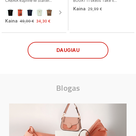
CABAIA kuprinė M Starter...
BUGATTI skėtis Take it...
Kaina
29,99 €
Kaina
49,00 €
34,30 €
DAUGIAU
Blogas