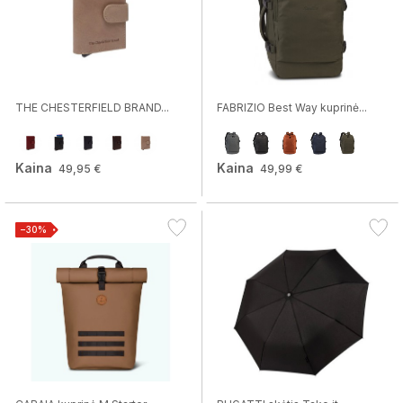
THE CHESTERFIELD BRAND...
FABRIZIO Best Way kuprinė...
Kaina
Kaina
49,95 €
49,99 €
−30%