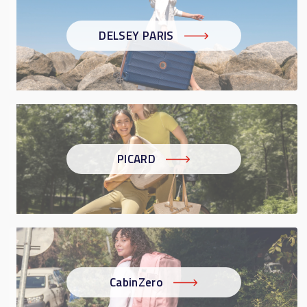
DELSEY PARIS
PICARD
CabinZero