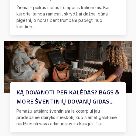
Žiema – puikus metas trumpoms kelionėms. Kai
kurortai tampa ramesni, skrydžiai dažnai būna
pigesni, o noras bent trumpam pabėgti nuo
kasdien...
KĄ DOVANOTI PER KALĖDAS? BAGS &
MORE ŠVENTINIŲ DOVANŲ GIDAS...
Pamažu artėjant šventiniam laikotarpiui jau
pradedame dairytis ir ieškoti, kuo šiemet galėtume
nudžiuginti savo artimuosius ir draugus. Tai ...