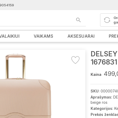
9054159
Gr
ga
VALAIKIUI
VAIKAMS
AKSESUARAI
PRE
DELSEY 
1676831
499,
Kaina
SKU:
0000074
Aprašymas:
DE
beige ros
Kategorijos:
K
Prekės ženklas