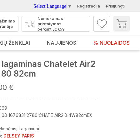
Select Language
▼
Registracija
Prisijungti
Nemokamas
ąžinimo
pristatymas
rantija
perkant už €59
KIŲ ŽENKLAI
NAUJIENOS
% NUOLAIDOS
lagaminas Chatelet Air2
 80 82cm
00 €
069
_00 1676831 2780 CHATE AIR2.0 4W82cmEX
elionėms
Lagaminai
:
DELSEY PARIS