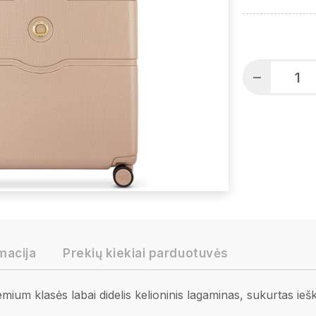
macija
Prekių kiekiai parduotuvės
m klasės labai didelis kelioninis lagaminas, sukurtas ieška