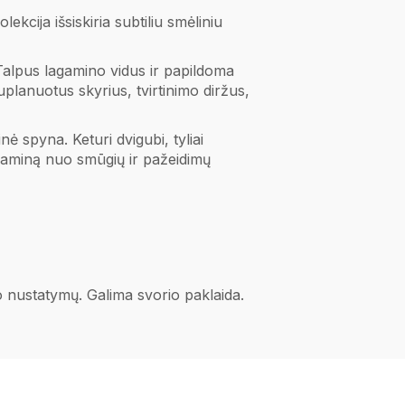
ekcija išsiskiria subtiliu smėliniu
Talpus lagamino vidus ir papildoma
suplanuotus skyrius, tvirtinimo diržus,
spyna. Keturi dvigubi, tyliai
gaminą nuo smūgių ir pažeidimų
no nustatymų. Galima svorio paklaida.