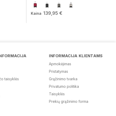
139,95 €
Kaina
Vardas
INFORMACIJA
INFORMACIJA KLIENTAMS
Apmokėjimas
Pristatymas
El. paštas
žo taisyklės
Grąžinimo tvarka
Privatumo politika
Žinutė
Taisyklės
Prekių grąžinimo forma