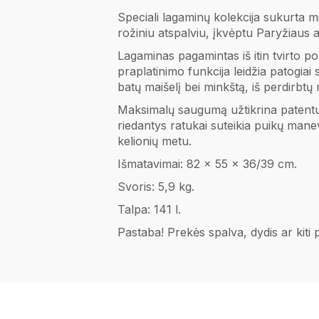
Speciali lagaminų kolekcija sukurta min
rožiniu atspalviu, įkvėptu Paryžiaus a
Lagaminas pagamintas iš itin tvirto 
praplatinimo funkcija leidžia patogiai 
batų maišelį bei minkštą, iš perdirb
Maksimalų saugumą užtikrina patentu
riedantys ratukai suteikia puikų ma
kelionių metu.
Išmatavimai: 82 x 55 x 36/39 cm.
Svoris: 5,9 kg.
Talpa: 141 l.
Pastaba! Prekės spalva, dydis ar kiti