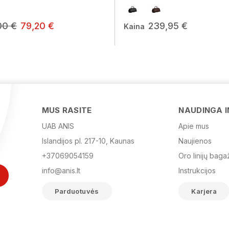
00 €
79,20 €
239,95 €
Kaina
MUS RASITE
NAUDINGA 
UAB ANIS
Apie mus
Islandijos pl. 217-10, Kaunas
Naujienos
+37069054159
Oro linijų baga
info@anis.lt
Instrukcijos
Parduotuvės
Karjera