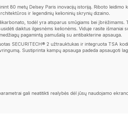
int 80 metų Delsey Paris inovacijų istoriją. Riboto leidimo kol
rchitektūros ir legendinių kelioninių skrynių dizaino.
polikarbonato, todėl yra atsparus smūgiams bei įbrėžimams. 
susidėti daiktus ilgesnėms kelionėms. Viduje rasite išmaniai 
tų medžiagų pagamintą pamušalą su antibakterine apsauga.
otas SECURITECH® 2 užtrauktukas ir integruota TSA kodinė 
nevringumą. Sustiprinta kampų apsauga padeda apsaugoti la
 parametrai gali neatitikti realybės dėl jūsų naudojamo ekra