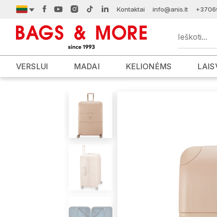
Kontaktai
info@anis.lt
+3706
VERSLUI
MADAI
KELIONĖMS
LAIS