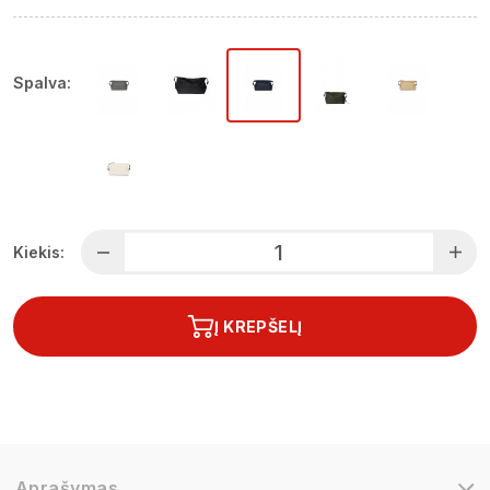
Spalva:
Kiekis:
Į KREPŠELĮ
Aprašymas