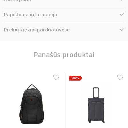
Papildoma informacija
Prekių kiekiai parduotuvėse
Panašūs produktai
−36%