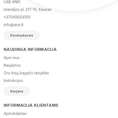
UAB ANIS
Islandijos pl. 217-10, Kaunas
+37069054159
info@anis.lt
Parduotuvės
NAUDINGA INFORMACIJA
Vardas
Apie mus
Naujienos
Oro linijų bagažo taisyklės
El. paštas
Instrukcijos
Karjera
Žinutė
INFORMACIJA KLIENTAMS
Apmokėjimas