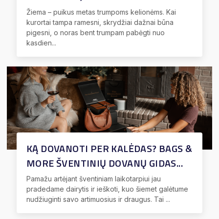
Žiema – puikus metas trumpoms kelionėms. Kai
kurortai tampa ramesni, skrydžiai dažnai būna
pigesni, o noras bent trumpam pabėgti nuo
kasdien...
KĄ DOVANOTI PER KALĖDAS? BAGS &
MORE ŠVENTINIŲ DOVANŲ GIDAS...
Pamažu artėjant šventiniam laikotarpiui jau
pradedame dairytis ir ieškoti, kuo šiemet galėtume
nudžiuginti savo artimuosius ir draugus. Tai ...