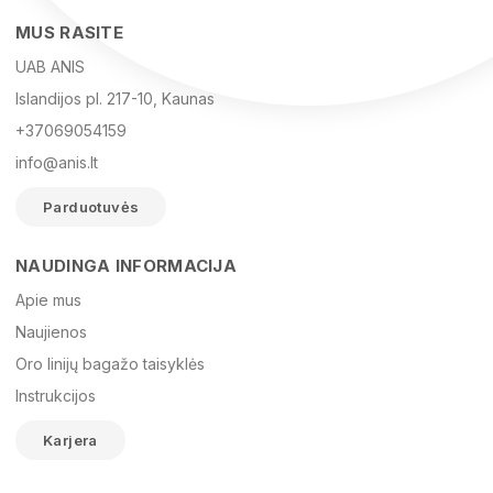
MUS RASITE
UAB ANIS
Islandijos pl. 217-10, Kaunas
+37069054159
info@anis.lt
Parduotuvės
NAUDINGA INFORMACIJA
Vardas
Apie mus
Naujienos
Oro linijų bagažo taisyklės
El. paštas
Instrukcijos
Karjera
Žinutė