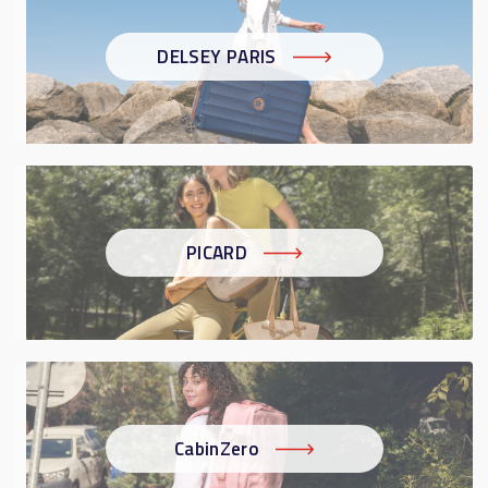
DELSEY PARIS
PICARD
CabinZero