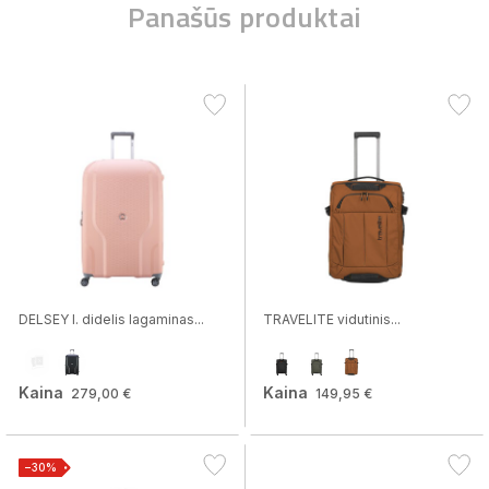
Panašūs produktai
DELSEY l. didelis lagaminas...
TRAVELITE vidutinis...
Kaina
Kaina
279,00 €
149,95 €
−30%