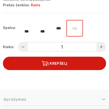
Prekės ženklas:
Rains
Spalva:
Kiekis:
Į KREPŠELĮ
Aprašymas