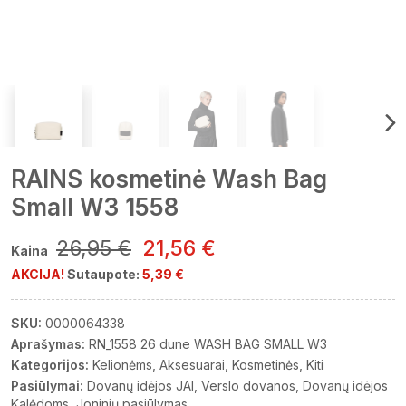
RAINS kosmetinė Wash Bag
Small W3 1558
26,95 €
21,56 €
Kaina
AKCIJA!
Sutaupote:
5,39 €
SKU:
0000064338
Aprašymas:
RN_1558 26 dune WASH BAG SMALL W3
Kategorijos:
Kelionėms
Aksesuarai
Kosmetinės
Kiti
Pasiūlymai:
Dovanų idėjos JAI
Verslo dovanos
Dovanų idėjos
Kalėdoms
Joninių pasiūlymas