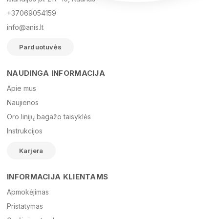
+37069054159
info@anis.lt
Parduotuvės
NAUDINGA INFORMACIJA
Vardas
Apie mus
Naujienos
Oro linijų bagažo taisyklės
El. paštas
Instrukcijos
Karjera
Žinutė
INFORMACIJA KLIENTAMS
Apmokėjimas
Pristatymas