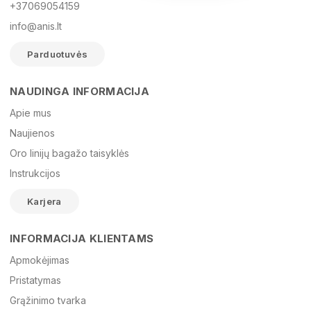
+37069054159
info@anis.lt
Parduotuvės
NAUDINGA INFORMACIJA
Vardas
Apie mus
Naujienos
Oro linijų bagažo taisyklės
El. paštas
Instrukcijos
Karjera
Žinutė
INFORMACIJA KLIENTAMS
Apmokėjimas
Pristatymas
Grąžinimo tvarka