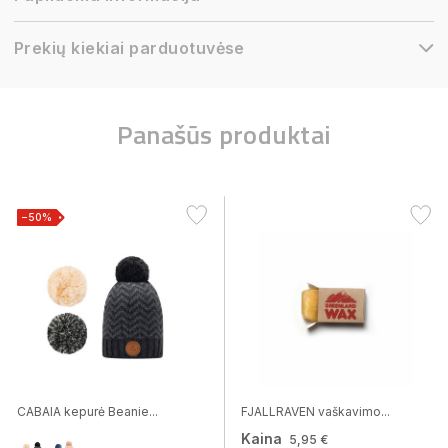
Prekių kiekiai parduotuvėse
Panašūs produktai
−50%
CABAIA kepurė Beanie...
FJALLRAVEN vaškavimo...
Kaina
5,95 €