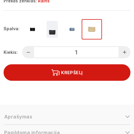
Prekės ženklas:
Rains
Spalva:
Kiekis:
Į KREPŠELĮ
Aprašymas
Papildoma informacija