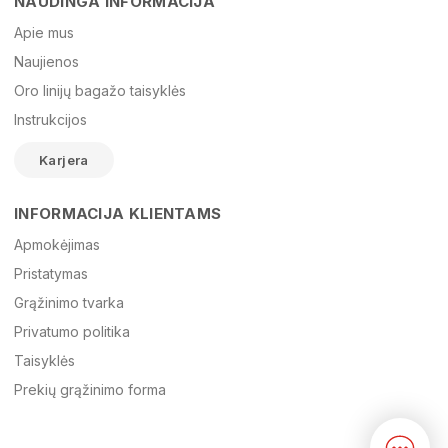
NAUDINGA INFORMACIJA
Vardas
Apie mus
Naujienos
Oro linijų bagažo taisyklės
El. paštas
Instrukcijos
Karjera
Žinutė
INFORMACIJA KLIENTAMS
Apmokėjimas
Pristatymas
Grąžinimo tvarka
Privatumo politika
Taisyklės
Prekių grąžinimo forma