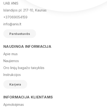
UAB ANIS
Islandijos pl. 217-10, Kaunas
+37069054159
info@anis.lt
Parduotuvės
NAUDINGA INFORMACIJA
Vardas
Apie mus
Naujienos
Oro linijų bagažo taisyklės
El. paštas
Instrukcijos
Karjera
Žinutė
INFORMACIJA KLIENTAMS
Apmokėjimas