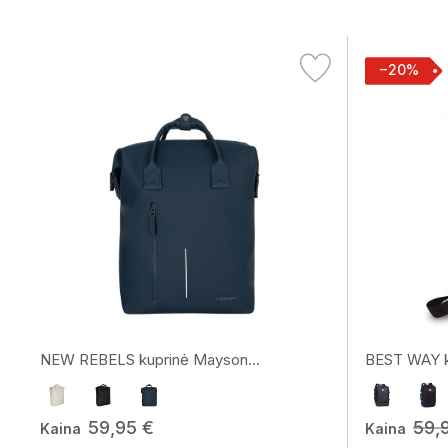
−20%
NEW REBELS kuprinė Mayson...
BEST WAY k
59,95 €
59,
Kaina
Kaina