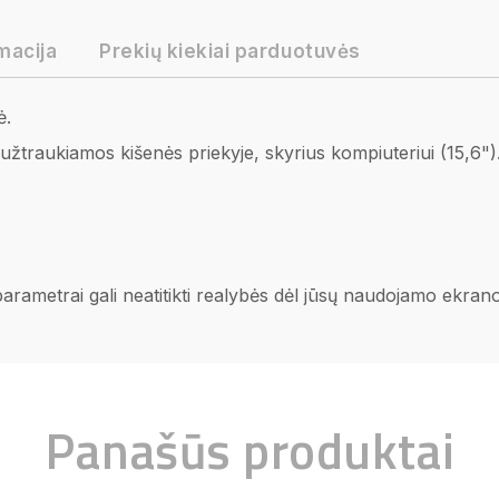
macija
Prekių kiekiai parduotuvės
ė.
 užtraukiamos kišenės priekyje, skyrius kompiuteriui (15,6")
 parametrai gali neatitikti realybės dėl jūsų naudojamo ekra
Panašūs produktai