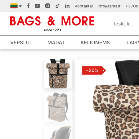
Kontaktai
info@anis.lt
+3706
VERSLUI
MADAI
KELIONĖMS
LAIS
−20%