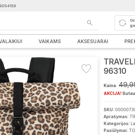
9054159
Gr
ga
VALAIKIUI
VAIKAMS
AKSESUARAI
PRE
TRAVELI
96310
49,9
Kaina
AKCIJA!
Sutau
SKU:
0000073
Aprašymas:
TR
Kategorijos:
La
Pasiūlymai:
TO