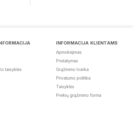
Vardas
INFORMACIJA
INFORMACIJA KLIENTAMS
Apmokėjimas
Pristatymas
El. paštas
žo taisyklės
Grąžinimo tvarka
Privatumo politika
Žinutė
Taisyklės
Prekių grąžinimo forma