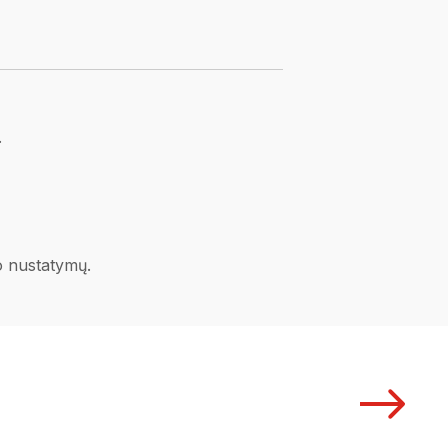
.
no nustatymų.