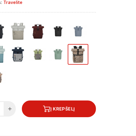
:
Travelite
Į KREPŠELĮ