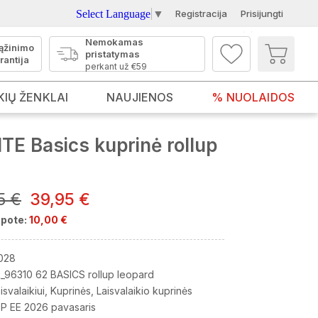
Select Language
▼
Registracija
Prisijungti
Nemokamas
ąžinimo
pristatymas
rantija
perkant už €59
KIŲ ŽENKLAI
NAUJIENOS
% NUOLAIDOS
TE Basics kuprinė rollup
5 €
39,95 €
pote:
10,00 €
028
_96310 62 BASICS rollup leopard
isvalaikiui
Kuprinės
Laisvalaikio kuprinės
P EE 2026 pavasaris