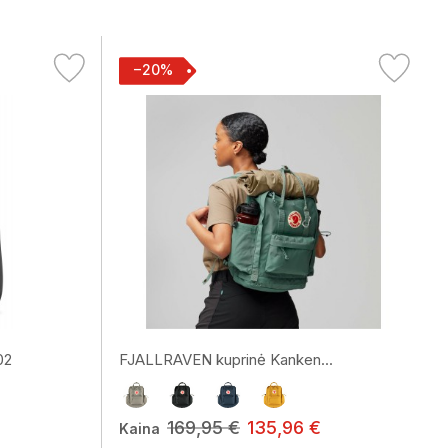
−20%
02
FJALLRAVEN kuprinė Kanken...
169,95 €
135,96 €
Kaina